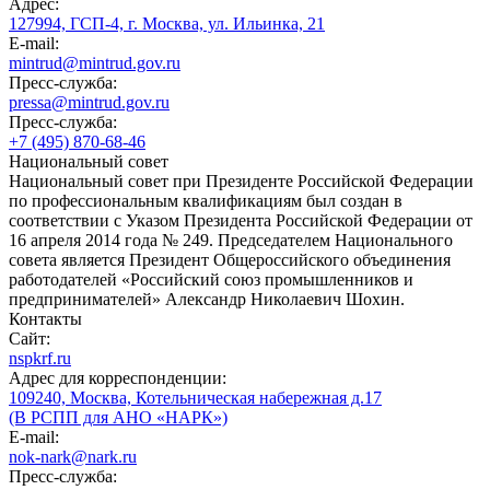
Адрес:
127994, ГСП-4, г. Москва, ул. Ильинка, 21
E-mail:
mintrud@mintrud.gov.ru
Пресс-служба:
pressa@mintrud.gov.ru
Пресс-служба:
+7 (495) 870-68-46
Национальный совет
Национальный совет при Президенте Российской Федерации
по профессиональным квалификациям был создан в
соответствии с Указом Президента Российской Федерации от
16 апреля 2014 года № 249. Председателем Национального
совета является Президент Общероссийского объединения
работодателей «Российский союз промышленников и
предпринимателей» Александр Николаевич Шохин.
Контакты
Сайт:
nspkrf.ru
Адрес для корреспонденции:
109240, Москва, Котельническая набережная д.17
(В РСПП для АНО «НАРК»)
E-mail:
nok-nark@nark.ru
Пресс-служба: