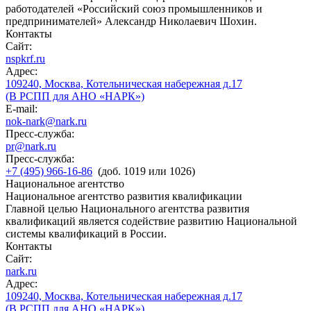
работодателей «Российский союз промышленников и
предпринимателей» Александр Николаевич Шохин.
Контакты
Сайт:
nspkrf.ru
Адрес:
109240, Москва, Котельническая набережная д.17
(В РСПП для АНО «НАРК»)
E-mail:
nok-nark@nark.ru
Пресс-служба:
pr@nark.ru
Пресс-служба:
+7 (495) 966-16-86
(доб. 1019 или 1026)
Национальное агентство
Национальное агентство развития квалификации
Главной целью Национального агентства развития
квалификаций является содействие развитию Национальной
системы квалификаций в России.
Контакты
Сайт:
nark.ru
Адрес:
109240, Москва, Котельническая набережная д.17
(В РСПП для АНО «НАРК»)