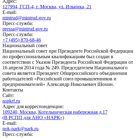
Адрес:
127994, ГСП-4, г. Москва, ул. Ильинка, 21
E-mail:
mintrud@mintrud.gov.ru
Пресс-служба:
pressa@mintrud.gov.ru
Пресс-служба:
+7 (495) 870-68-46
Национальный совет
Национальный совет при Президенте Российской Федерации
по профессиональным квалификациям был создан в
соответствии с Указом Президента Российской Федерации от
16 апреля 2014 года № 249. Председателем Национального
совета является Президент Общероссийского объединения
работодателей «Российский союз промышленников и
предпринимателей» Александр Николаевич Шохин.
Контакты
Сайт:
nspkrf.ru
Адрес для корреспонденции:
109240, Москва, Котельническая набережная д.17
(В РСПП для АНО «НАРК»)
E-mail:
nok-nark@nark.ru
Пресс-служба: