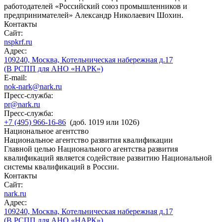
работодателей «Российский союз промышленников и
предпринимателей» Александр Николаевич Шохин.
Контакты
Сайт:
nspkrf.ru
Адрес:
109240, Москва, Котельническая набережная д.17
(В РСПП для АНО «НАРК»)
E-mail:
nok-nark@nark.ru
Пресс-служба:
pr@nark.ru
Пресс-служба:
+7 (495) 966-16-86
(доб. 1019 или 1026)
Национальное агентство
Национальное агентство развития квалификации
Главной целью Национального агентства развития
квалификаций является содействие развитию Национальной
системы квалификаций в России.
Контакты
Сайт:
nark.ru
Адрес:
109240, Москва, Котельническая набережная д.17
(В РСПП для АНО «НАРК»)