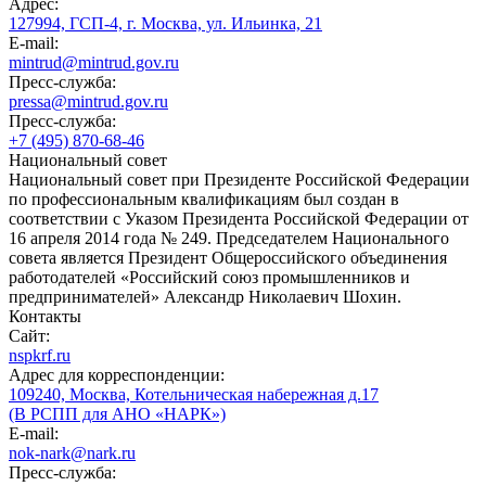
Адрес:
127994, ГСП-4, г. Москва, ул. Ильинка, 21
E-mail:
mintrud@mintrud.gov.ru
Пресс-служба:
pressa@mintrud.gov.ru
Пресс-служба:
+7 (495) 870-68-46
Национальный совет
Национальный совет при Президенте Российской Федерации
по профессиональным квалификациям был создан в
соответствии с Указом Президента Российской Федерации от
16 апреля 2014 года № 249. Председателем Национального
совета является Президент Общероссийского объединения
работодателей «Российский союз промышленников и
предпринимателей» Александр Николаевич Шохин.
Контакты
Сайт:
nspkrf.ru
Адрес для корреспонденции:
109240, Москва, Котельническая набережная д.17
(В РСПП для АНО «НАРК»)
E-mail:
nok-nark@nark.ru
Пресс-служба: