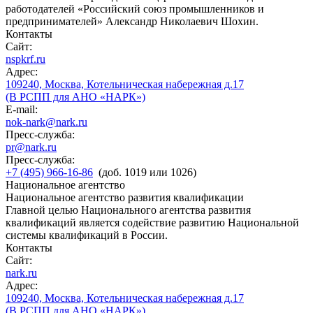
работодателей «Российский союз промышленников и
предпринимателей» Александр Николаевич Шохин.
Контакты
Сайт:
nspkrf.ru
Адрес:
109240, Москва, Котельническая набережная д.17
(В РСПП для АНО «НАРК»)
E-mail:
nok-nark@nark.ru
Пресс-служба:
pr@nark.ru
Пресс-служба:
+7 (495) 966-16-86
(доб. 1019 или 1026)
Национальное агентство
Национальное агентство развития квалификации
Главной целью Национального агентства развития
квалификаций является содействие развитию Национальной
системы квалификаций в России.
Контакты
Сайт:
nark.ru
Адрес:
109240, Москва, Котельническая набережная д.17
(В РСПП для АНО «НАРК»)