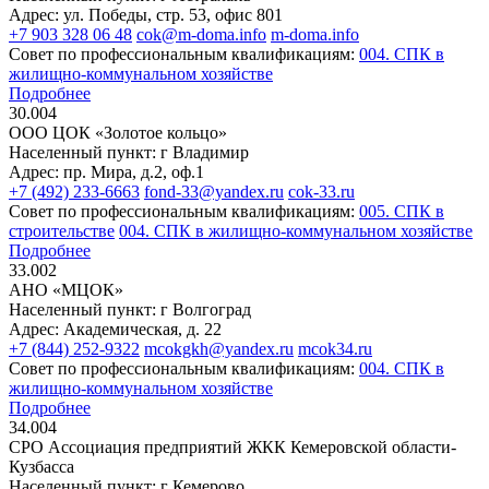
Адрес: ул. Победы, стр. 53, офис 801
+7 903 328 06 48
cok@m-doma.info
m-doma.info
Совет по профессиональным квалификациям:
004. СПК в
жилищно-коммунальном хозяйстве
Подробнее
30.004
ООО ЦОК «Золотое кольцо»
Населенный пункт: г Владимир
Адрес: пр. Мира, д.2, оф.1
+7 (492) 233-6663
fond-33@yandex.ru
cok-33.ru
Совет по профессиональным квалификациям:
005. СПК в
строительстве
004. СПК в жилищно-коммунальном хозяйстве
Подробнее
33.002
АНО «МЦОК»
Населенный пункт: г Волгоград
Адрес: Академическая, д. 22
+7 (844) 252-9322
mcokgkh@yandex.ru
mcok34.ru
Совет по профессиональным квалификациям:
004. СПК в
жилищно-коммунальном хозяйстве
Подробнее
34.004
СРО Ассоциация предприятий ЖКК Кемеровской области-
Кузбасса
Населенный пункт: г Кемерово