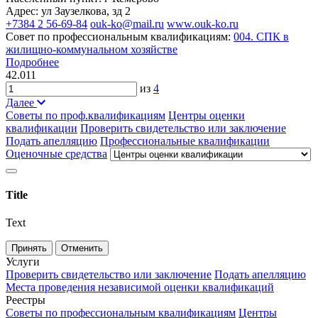
Адрес: ул Заузелкова, зд 2
+7384 2 56-69-84
ouk-ko@mail.ru
www.ouk-ko.ru
Совет по профессиональным квалификациям:
004. СПК в
жилищно-коммунальном хозяйстве
Подробнее
42.011
из
4
Далее
Советы по проф.квалификациям
Центры оценки
квалификации
Проверить свидетельство или заключение
Подать апелляцию
Профессиональные квалификации
Оценочные средства
Title
Text
Принять
Отменить
Услуги
Проверить свидетельство или заключение
Подать апелляцию
Места проведения независимой оценки квалификаций
Реестры
Советы по профессиональным квалификациям
Центры