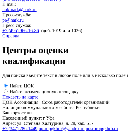
E-mail:
nok-nark@nark.ru
Пресс-служба:
pr@nark.ru
Пресс-служба:
+7 (495) 966-16-86
(доб. 1019 или 1026)
Справка
Центры оценки
квалификации
Для поиска введите текст в любое поле или в несколько полей
Найти ЦОК
Найти экзаменационую площадку
Показать на карте
ЦОК Ассоциация «Союз работодателей организаций
жилищно-коммунального хозяйства Республики
Башкортостан»
Населенный пункт: г Уфа
Адрес: ул. Степана Халтурина, д. 28, каб. 517
+7 (347) 286-1449
np-ropgkhrb@yandex.ru
npsroropgkhrb.ru