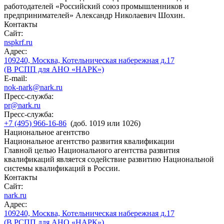
работодателей «Российский союз промышленников и
предпринимателей» Александр Николаевич Шохин.
Контакты
Сайт:
nspkrf.ru
Адрес:
109240, Москва, Котельническая набережная д.17
(В РСПП для АНО «НАРК»)
E-mail:
nok-nark@nark.ru
Пресс-служба:
pr@nark.ru
Пресс-служба:
+7 (495) 966-16-86
(доб. 1019 или 1026)
Национальное агентство
Национальное агентство развития квалификации
Главной целью Национального агентства развития
квалификаций является содействие развитию Национальной
системы квалификаций в России.
Контакты
Сайт:
nark.ru
Адрес:
109240, Москва, Котельническая набережная д.17
(В РСПП для АНО «НАРК»)