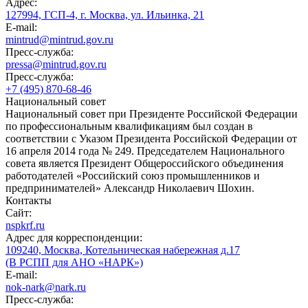
Адрес:
127994, ГСП-4, г. Москва, ул. Ильинка, 21
E-mail:
mintrud@mintrud.gov.ru
Пресс-служба:
pressa@mintrud.gov.ru
Пресс-служба:
+7 (495) 870-68-46
Национальный совет
Национальный совет при Президенте Российской Федерации
по профессиональным квалификациям был создан в
соответствии с Указом Президента Российской Федерации от
16 апреля 2014 года № 249. Председателем Национального
совета является Президент Общероссийского объединения
работодателей «Российский союз промышленников и
предпринимателей» Александр Николаевич Шохин.
Контакты
Сайт:
nspkrf.ru
Адрес для корреспонденции:
109240, Москва, Котельническая набережная д.17
(В РСПП для АНО «НАРК»)
E-mail:
nok-nark@nark.ru
Пресс-служба: