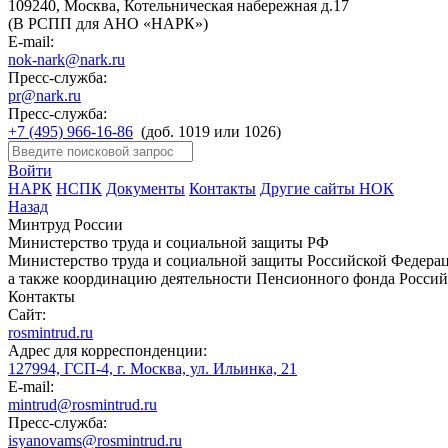
109240, Москва, Котельническая набережная д.17
(В РСПП для АНО «НАРК»)
E-mail:
nok-nark@nark.ru
Пресс-служба:
pr@nark.ru
Пресс-служба:
+7 (495) 966-16-86
(доб. 1019 или 1026)
Войти
НАРК
НСПК
Документы
Контакты
Другие сайты НОК
Назад
Минтруд России
Министерство труда и социальной защиты РФ
Министерство труда и социальной защиты Российской Федераци
а также координацию деятельности Пенсионного фонда Россий
Контакты
Сайт:
rosmintrud.ru
Адрес для корреспонденции:
127994, ГСП-4, г. Москва, ул. Ильинка, 21
E-mail:
mintrud@rosmintrud.ru
Пресс-служба:
isyanovams@rosmintrud.ru