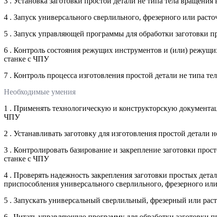
3 . Установка заготовки простой детали не типа тела вращени
4 . Запуск универсального сверлильного, фрезерного или расто
5 . Запуск управляющей программы для обработки заготовки п
6 . Контроль состояния режущих инструментов и (или) режущи
станке с ЧПУ
7 . Контроль процесса изготовления простой детали не типа т
Необходимые умения
1 . Применять технологическую и конструкторскую документац
ЧПУ
2 . Устанавливать заготовку для изготовления простой детали 
3 . Контролировать базирование и закрепление заготовки про
станке с ЧПУ
4 . Проверять надежность закрепления заготовки простых дет
приспособления универсального сверлильного, фрезерного или
5 . Запускать универсальный сверлильный, фрезерный или рас
6 . Читать управляющую программу для обработки заготовки п