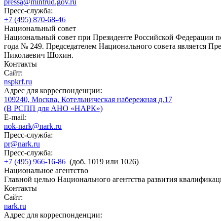
pressa@mintrud.gov.ru
Пресс-служба:
+7 (495) 870-68-46
Национальный совет
Национальный совет при Президенте Российской Федерации по
года № 249. Председателем Национального совета является П
Николаевич Шохин.
Контакты
Сайт:
nspkrf.ru
Адрес для корреспонденции:
109240, Москва, Котельническая набережная д.17
(В РСПП для АНО «НАРК»)
E-mail:
nok-nark@nark.ru
Пресс-служба:
pr@nark.ru
Пресс-служба:
+7 (495) 966-16-86
(доб. 1019 или 1026)
Национальное агентство
Главной целью Национального агентства развития квалификац
Контакты
Сайт:
nark.ru
Адрес для корреспонденции: