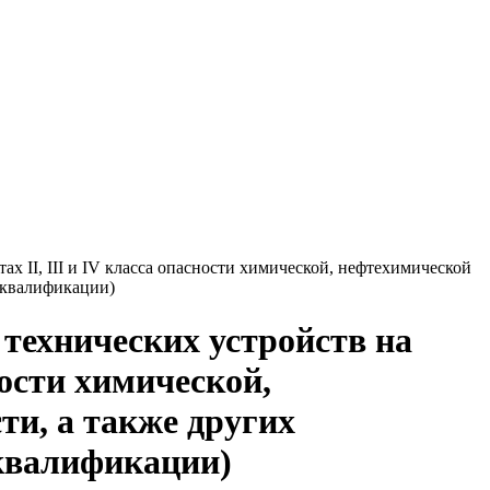
х II, III и IV класса опасности химической, нефтехимической
 квалификации)
 технических устройств на
ности химической,
и, а также других
 квалификации)