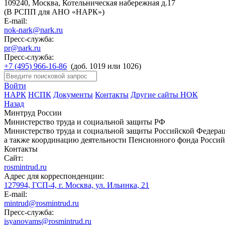
109240, Москва, Котельническая набережная д.17
(В РСПП для АНО «НАРК»)
E-mail:
nok-nark@nark.ru
Пресс-служба:
pr@nark.ru
Пресс-служба:
+7 (495) 966-16-86
(доб. 1019 или 1026)
Войти
НАРК
НСПК
Документы
Контакты
Другие сайты НОК
Назад
Минтруд России
Министерство труда и социальной защиты РФ
Министерство труда и социальной защиты Российской Федераци
а также координацию деятельности Пенсионного фонда Россий
Контакты
Сайт:
rosmintrud.ru
Адрес для корреспонденции:
127994, ГСП-4, г. Москва, ул. Ильинка, 21
E-mail:
mintrud@rosmintrud.ru
Пресс-служба:
isyanovams@rosmintrud.ru