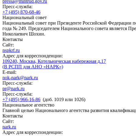
pressa@mintrud.gov.ru
Пресс-служба:
+7 (495) 870-68-46
Национальный совет
Национальный совет при Президенте Российской Федерации по
года № 249. Председателем Национального совета является П
Николаевич Шохин.
Контакты
Сайт:
nspkrf.ru
Адрес для корреспонденции:
109240, Москва, Котельническая набережная д.17
(В РСПП для АНО «НАРК»)
E-mail:
nok-nark@nark.ru
Пресс-служба:
pr@nark.ru
Пресс-служба:
+7 (495) 966-16-86
(доб. 1019 или 1026)
Национальное агентство
Главной целью Национального агентства развития квалификац
Контакты
Сайт:
nark.ru
Адрес для корреспонденции: