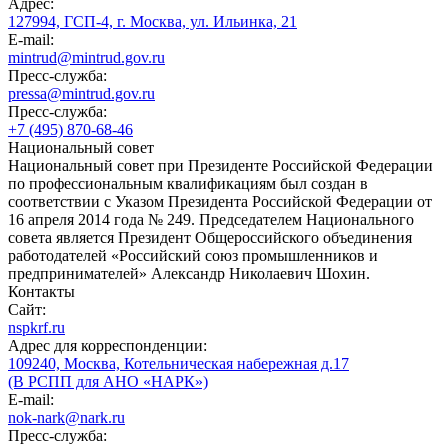
Адрес:
127994, ГСП-4, г. Москва, ул. Ильинка, 21
E-mail:
mintrud@mintrud.gov.ru
Пресс-служба:
pressa@mintrud.gov.ru
Пресс-служба:
+7 (495) 870-68-46
Национальный совет
Национальный совет при Президенте Российской Федерации
по профессиональным квалификациям был создан в
соответствии с Указом Президента Российской Федерации от
16 апреля 2014 года № 249. Председателем Национального
совета является Президент Общероссийского объединения
работодателей «Российский союз промышленников и
предпринимателей» Александр Николаевич Шохин.
Контакты
Сайт:
nspkrf.ru
Адрес для корреспонденции:
109240, Москва, Котельническая набережная д.17
(В РСПП для АНО «НАРК»)
E-mail:
nok-nark@nark.ru
Пресс-служба: