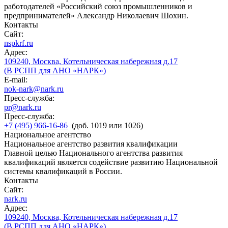
работодателей «Российский союз промышленников и
предпринимателей» Александр Николаевич Шохин.
Контакты
Сайт:
nspkrf.ru
Адрес:
109240, Москва, Котельническая набережная д.17
(В РСПП для АНО «НАРК»)
E-mail:
nok-nark@nark.ru
Пресс-служба:
pr@nark.ru
Пресс-служба:
+7 (495) 966-16-86
(доб. 1019 или 1026)
Национальное агентство
Национальное агентство развития квалификации
Главной целью Национального агентства развития
квалификаций является содействие развитию Национальной
системы квалификаций в России.
Контакты
Сайт:
nark.ru
Адрес:
109240, Москва, Котельническая набережная д.17
(В РСПП для АНО «НАРК»)