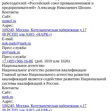
работодателей «Российский союз промышленников и
предпринимателей» Александр Николаевич Шохин.
Контакты
Сайт:
nspkrf.ru
Адрес:
109240, Москва, Котельническая набережная д.17
(В РСПП для АНО «НАРК»)
E-mail:
nok-nark@nark.ru
Пресс-служба:
pr@nark.ru
Пресс-служба:
+7 (495) 966-16-86
(доб. 1019 или 1026)
Национальное агентство
Национальное агентство развития квалификации
Главной целью Национального агентства развития
квалификаций является содействие развитию Национальной
системы квалификаций в России.
Контакты
Сайт:
nark.ru
Адрес:
109240, Москва, Котельническая набережная д.17
(В РСПП для АНО «НАРК»)