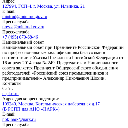
Адрес:
127994, ГСП-4, г. Москва, ул. Ильинка, 21
E-mail:
mintrud@mintrud.gov.ru
Пресс-служба:
pressa@mintrud.gov.ru
Пресс-служба:
+7 (495) 870-68-46
Национальный совет
Национальный совет при Президенте Российской Федерации
по профессиональным квалификациям был создан в
соответствии с Указом Президента Российской Федерации от
16 апреля 2014 года № 249. Председателем Национального
совета является Президент Общероссийского объединения
работодателей «Российский союз промышленников и
предпринимателей» Александр Николаевич Шохин.
Контакты
Сайт:
nspkrf.ru
Адрес для корреспонденции:
109240, Москва, Котельническая набережная д.17
(В РСПП для АНО «НАРК»)
E-mail:
nok-nark@nark.ru
Пресс-служба: