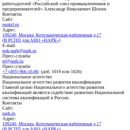
работодателей «Российский союз промышленников и
предпринимателей» Александр Николаевич Шохин.
Контакты
Сайт:
nspkrf.ru
Адрес:
109240, Москва, Котельническая набережная д.17
(В РСПП для АНО «НАРК»)
E-mail:
nok-nark@nark.ru
Пресс-служба:
pr@nark.ru
Пресс-служба:
+7 (495) 966-16-86
(доб. 1019 или 1026)
Национальное агентство
Национальное агентство развития квалификации
Главной целью Национального агентства развития
квалификаций является содействие развитию Национальной
системы квалификаций в России.
Контакты
Сайт:
nark.ru
Адрес:
109240, Москва, Котельническая набережная д.17
(В РСПП для АНО «НАРК»)