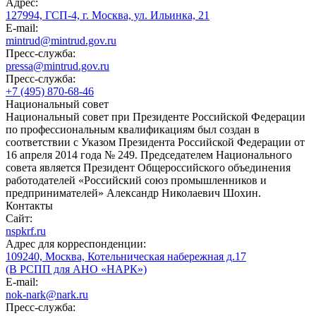
Адрес:
127994, ГСП-4, г. Москва, ул. Ильинка, 21
E-mail:
mintrud@mintrud.gov.ru
Пресс-служба:
pressa@mintrud.gov.ru
Пресс-служба:
+7 (495) 870-68-46
Национальный совет
Национальный совет при Президенте Российской Федерации
по профессиональным квалификациям был создан в
соответствии с Указом Президента Российской Федерации от
16 апреля 2014 года № 249. Председателем Национального
совета является Президент Общероссийского объединения
работодателей «Российский союз промышленников и
предпринимателей» Александр Николаевич Шохин.
Контакты
Сайт:
nspkrf.ru
Адрес для корреспонденции:
109240, Москва, Котельническая набережная д.17
(В РСПП для АНО «НАРК»)
E-mail:
nok-nark@nark.ru
Пресс-служба: