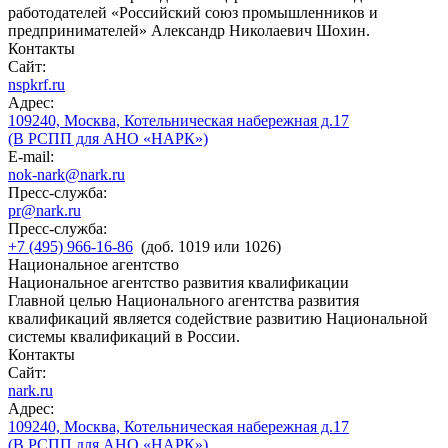
работодателей «Российский союз промышленников и
предпринимателей» Александр Николаевич Шохин.
Контакты
Сайт:
nspkrf.ru
Адрес:
109240, Москва, Котельническая набережная д.17
(В РСПП для АНО «НАРК»)
E-mail:
nok-nark@nark.ru
Пресс-служба:
pr@nark.ru
Пресс-служба:
+7 (495) 966-16-86
(доб. 1019 или 1026)
Национальное агентство
Национальное агентство развития квалификации
Главной целью Национального агентства развития
квалификаций является содействие развитию Национальной
системы квалификаций в России.
Контакты
Сайт:
nark.ru
Адрес:
109240, Москва, Котельническая набережная д.17
(В РСПП для АНО «НАРК»)