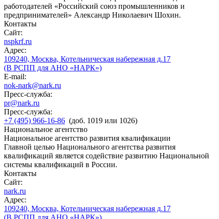
работодателей «Российский союз промышленников и
предпринимателей» Александр Николаевич Шохин.
Контакты
Сайт:
nspkrf.ru
Адрес:
109240, Москва, Котельническая набережная д.17
(В РСПП для АНО «НАРК»)
E-mail:
nok-nark@nark.ru
Пресс-служба:
pr@nark.ru
Пресс-служба:
+7 (495) 966-16-86
(доб. 1019 или 1026)
Национальное агентство
Национальное агентство развития квалификации
Главной целью Национального агентства развития
квалификаций является содействие развитию Национальной
системы квалификаций в России.
Контакты
Сайт:
nark.ru
Адрес:
109240, Москва, Котельническая набережная д.17
(В РСПП для АНО «НАРК»)