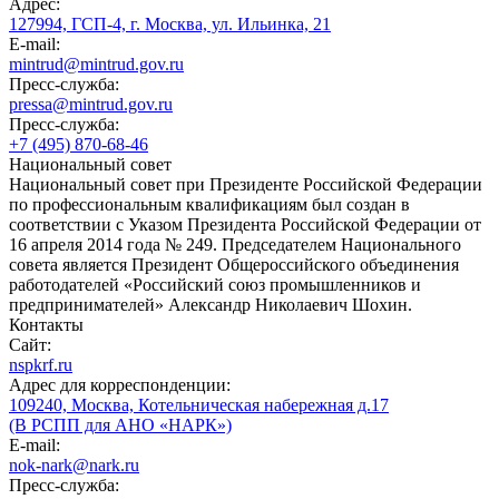
Адрес:
127994, ГСП-4, г. Москва, ул. Ильинка, 21
E-mail:
mintrud@mintrud.gov.ru
Пресс-служба:
pressa@mintrud.gov.ru
Пресс-служба:
+7 (495) 870-68-46
Национальный совет
Национальный совет при Президенте Российской Федерации
по профессиональным квалификациям был создан в
соответствии с Указом Президента Российской Федерации от
16 апреля 2014 года № 249. Председателем Национального
совета является Президент Общероссийского объединения
работодателей «Российский союз промышленников и
предпринимателей» Александр Николаевич Шохин.
Контакты
Сайт:
nspkrf.ru
Адрес для корреспонденции:
109240, Москва, Котельническая набережная д.17
(В РСПП для АНО «НАРК»)
E-mail:
nok-nark@nark.ru
Пресс-служба: