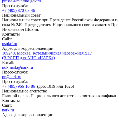
pressa@mintrud.gov.ru
Пресс-служба:
+7 (495) 870-68-46
Национальный совет
Национальный совет при Президенте Российской Федерации по
года № 249. Председателем Национального совета является П
Николаевич Шохин.
Контакты
Сайт:
nspkrf.ru
Адрес для корреспонденции:
109240, Москва, Котельническая набережная д.17
(В РСПП для АНО «НАРК»)
E-mail:
nok-nark@nark.ru
Пресс-служба:
pr@nark.ru
Пресс-служба:
+7 (495) 966-16-86
(доб. 1019 или 1026)
Национальное агентство
Главной целью Национального агентства развития квалификац
Контакты
Сайт:
nark.ru
Адрес для корреспонденции: