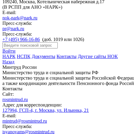
109240, Москва, Котельническая набережная д.17
(В РСПП для АНО «НАРК»)
E-mail:
nok-nark@nark.ru
Пресс-служба:
pr@nark.ru
Пресс-служба:
+7 (495) 966-16-86
(доб. 1019 или 1026)
Войти
НАРК
НСПК
Документы
Контакты
Другие сайты НОК
Назад
Минтруд России
Министерство труда и социальной защиты РФ
Министерство труда и социальной защиты Российской Федераци
а также координацию деятельности Пенсионного фонда Россий
Контакты
Сайт:
rosmintrud.ru
Адрес для корреспонденции:
127994, ГСП-4, г. Москва, ул. Ильинка, 21
E-mail:
mintrud@rosmintrud.ru
Пресс-служба:
isyanovams@rosmintrud.ru