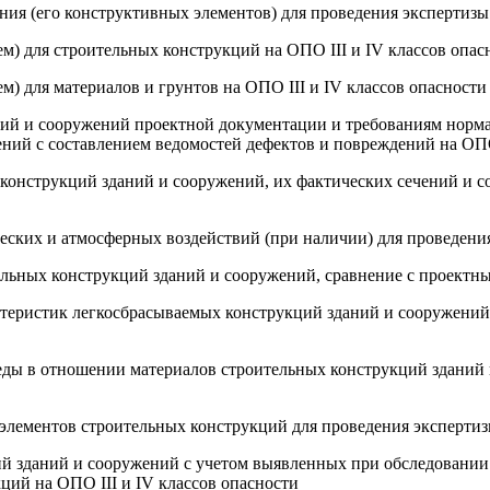
ния (его конструктивных элементов) для проведения экспертизы 
ем) для строительных конструкций на ОПО III и IV классов опас
м) для материалов и грунтов на ОПО III и IV классов опасности
аний и сооружений проектной документации и требованиям норм
ний с составлением ведомостей дефектов и повреждений на ОПО 
конструкций зданий и сооружений, их фактических сечений и с
еских и атмосферных воздействий (при наличии) для проведения
тельных конструкций зданий и сооружений, сравнение с проект
актеристик легкосбрасываемых конструкций зданий и сооружени
еды в отношении материалов строительных конструкций зданий 
 элементов строительных конструкций для проведения экспертиз
ий зданий и сооружений с учетом выявленных при обследовании
ций на ОПО III и IV классов опасности