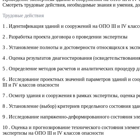
Смотреть трудовые действия, необходимые знания и умения, д
Трудовые действия
1 . Идентификация зданий и сооружений на ОПО III и IV клас
2 . Разработка проекта договора о проведении экспертизы
3 . Установление полноты и достоверности относящихся к экс
4 . Оценка результатов диагностирования (освидетельствования
5 . Определение методов расчетов и аналитических процедур д
6 . Исследование проектных значений параметров зданий и со
III и IV классов опасности
7 . Осмотр здания и сооружения в рамках экспертизы, оценка р
8 . Установление (выбор) критериев предельного состояния зда
9 . Исследование напряженно-деформированного состояния эле
10 . Оценка и прогнозирование технического состояния элеме
экспертизы на ОПО III и IV классов опасности