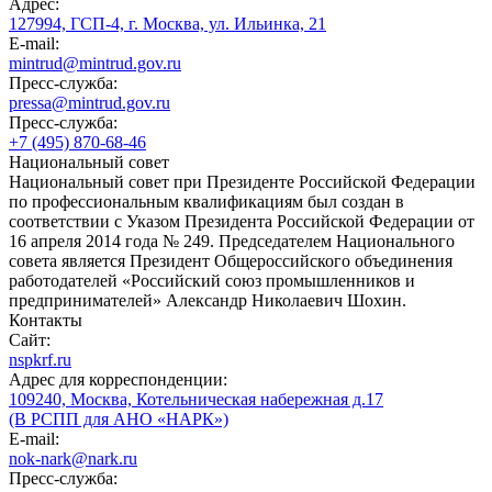
Адрес:
127994, ГСП-4, г. Москва, ул. Ильинка, 21
E-mail:
mintrud@mintrud.gov.ru
Пресс-служба:
pressa@mintrud.gov.ru
Пресс-служба:
+7 (495) 870-68-46
Национальный совет
Национальный совет при Президенте Российской Федерации
по профессиональным квалификациям был создан в
соответствии с Указом Президента Российской Федерации от
16 апреля 2014 года № 249. Председателем Национального
совета является Президент Общероссийского объединения
работодателей «Российский союз промышленников и
предпринимателей» Александр Николаевич Шохин.
Контакты
Сайт:
nspkrf.ru
Адрес для корреспонденции:
109240, Москва, Котельническая набережная д.17
(В РСПП для АНО «НАРК»)
E-mail:
nok-nark@nark.ru
Пресс-служба: