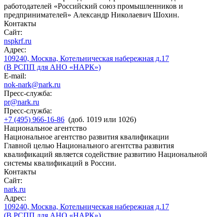
работодателей «Российский союз промышленников и
предпринимателей» Александр Николаевич Шохин.
Контакты
Сайт:
nspkrf.ru
Адрес:
109240, Москва, Котельническая набережная д.17
(В РСПП для АНО «НАРК»)
E-mail:
nok-nark@nark.ru
Пресс-служба:
pr@nark.ru
Пресс-служба:
+7 (495) 966-16-86
(доб. 1019 или 1026)
Национальное агентство
Национальное агентство развития квалификации
Главной целью Национального агентства развития
квалификаций является содействие развитию Национальной
системы квалификаций в России.
Контакты
Сайт:
nark.ru
Адрес:
109240, Москва, Котельническая набережная д.17
(В РСПП для АНО «НАРК»)