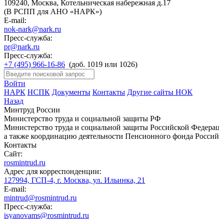
109240, Москва, Котельническая набережная д.17
(В РСПП для АНО «НАРК»)
E-mail:
nok-nark@nark.ru
Пресс-служба:
pr@nark.ru
Пресс-служба:
+7 (495) 966-16-86
(доб. 1019 или 1026)
Войти
НАРК
НСПК
Документы
Контакты
Другие сайты НОК
Назад
Минтруд России
Министерство труда и социальной защиты РФ
Министерство труда и социальной защиты Российской Федераци
а также координацию деятельности Пенсионного фонда Россий
Контакты
Сайт:
rosmintrud.ru
Адрес для корреспонденции:
127994, ГСП-4, г. Москва, ул. Ильинка, 21
E-mail:
mintrud@rosmintrud.ru
Пресс-служба:
isyanovams@rosmintrud.ru