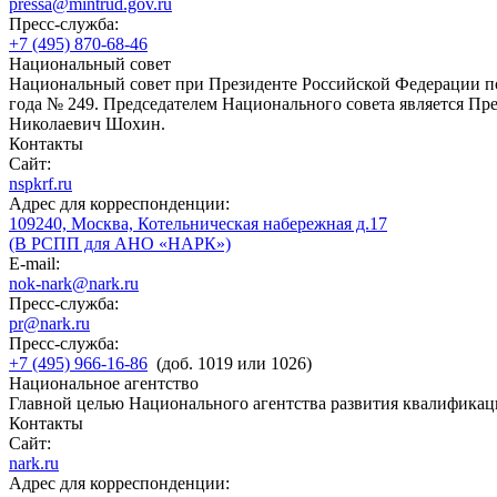
pressa@mintrud.gov.ru
Пресс-служба:
+7 (495) 870-68-46
Национальный совет
Национальный совет при Президенте Российской Федерации по
года № 249. Председателем Национального совета является П
Николаевич Шохин.
Контакты
Сайт:
nspkrf.ru
Адрес для корреспонденции:
109240, Москва, Котельническая набережная д.17
(В РСПП для АНО «НАРК»)
E-mail:
nok-nark@nark.ru
Пресс-служба:
pr@nark.ru
Пресс-служба:
+7 (495) 966-16-86
(доб. 1019 или 1026)
Национальное агентство
Главной целью Национального агентства развития квалификац
Контакты
Сайт:
nark.ru
Адрес для корреспонденции: