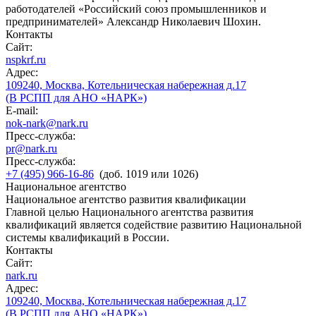
работодателей «Российский союз промышленников и
предпринимателей» Александр Николаевич Шохин.
Контакты
Сайт:
nspkrf.ru
Адрес:
109240, Москва, Котельническая набережная д.17
(В РСПП для АНО «НАРК»)
E-mail:
nok-nark@nark.ru
Пресс-служба:
pr@nark.ru
Пресс-служба:
+7 (495) 966-16-86
(доб. 1019 или 1026)
Национальное агентство
Национальное агентство развития квалификации
Главной целью Национального агентства развития
квалификаций является содействие развитию Национальной
системы квалификаций в России.
Контакты
Сайт:
nark.ru
Адрес:
109240, Москва, Котельническая набережная д.17
(В РСПП для АНО «НАРК»)