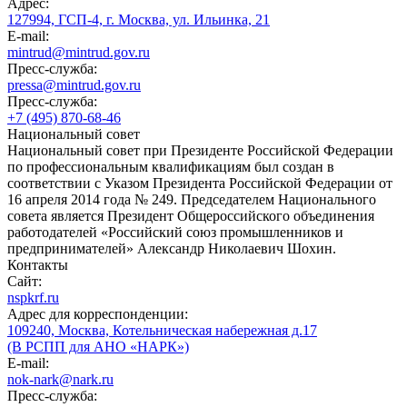
Адрес:
127994, ГСП-4, г. Москва, ул. Ильинка, 21
E-mail:
mintrud@mintrud.gov.ru
Пресс-служба:
pressa@mintrud.gov.ru
Пресс-служба:
+7 (495) 870-68-46
Национальный совет
Национальный совет при Президенте Российской Федерации
по профессиональным квалификациям был создан в
соответствии с Указом Президента Российской Федерации от
16 апреля 2014 года № 249. Председателем Национального
совета является Президент Общероссийского объединения
работодателей «Российский союз промышленников и
предпринимателей» Александр Николаевич Шохин.
Контакты
Сайт:
nspkrf.ru
Адрес для корреспонденции:
109240, Москва, Котельническая набережная д.17
(В РСПП для АНО «НАРК»)
E-mail:
nok-nark@nark.ru
Пресс-служба: