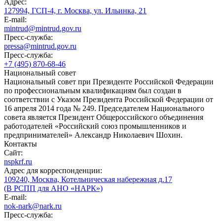
Адрес:
127994, ГСП-4, г. Москва, ул. Ильинка, 21
E-mail:
mintrud@mintrud.gov.ru
Пресс-служба:
pressa@mintrud.gov.ru
Пресс-служба:
+7 (495) 870-68-46
Национальный совет
Национальный совет при Президенте Российской Федерации
по профессиональным квалификациям был создан в
соответствии с Указом Президента Российской Федерации от
16 апреля 2014 года № 249. Председателем Национального
совета является Президент Общероссийского объединения
работодателей «Российский союз промышленников и
предпринимателей» Александр Николаевич Шохин.
Контакты
Сайт:
nspkrf.ru
Адрес для корреспонденции:
109240, Москва, Котельническая набережная д.17
(В РСПП для АНО «НАРК»)
E-mail:
nok-nark@nark.ru
Пресс-служба: