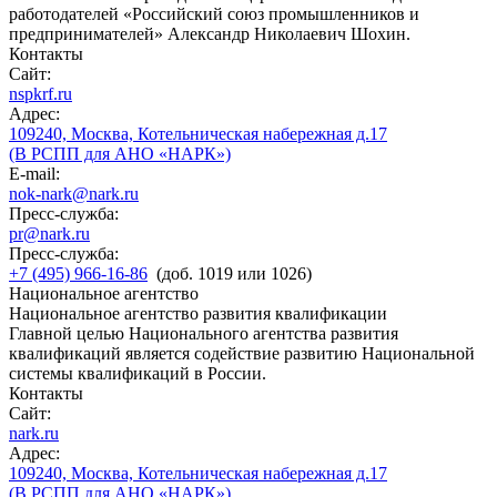
работодателей «Российский союз промышленников и
предпринимателей» Александр Николаевич Шохин.
Контакты
Сайт:
nspkrf.ru
Адрес:
109240, Москва, Котельническая набережная д.17
(В РСПП для АНО «НАРК»)
E-mail:
nok-nark@nark.ru
Пресс-служба:
pr@nark.ru
Пресс-служба:
+7 (495) 966-16-86
(доб. 1019 или 1026)
Национальное агентство
Национальное агентство развития квалификации
Главной целью Национального агентства развития
квалификаций является содействие развитию Национальной
системы квалификаций в России.
Контакты
Сайт:
nark.ru
Адрес:
109240, Москва, Котельническая набережная д.17
(В РСПП для АНО «НАРК»)