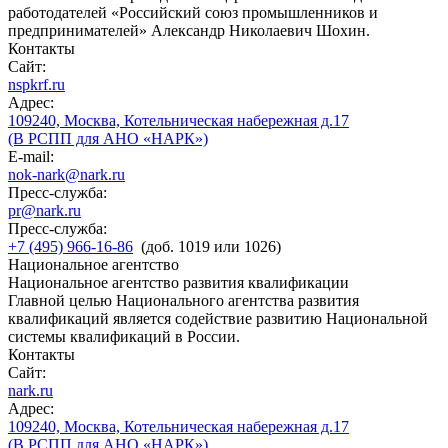
работодателей «Российский союз промышленников и
предпринимателей» Александр Николаевич Шохин.
Контакты
Сайт:
nspkrf.ru
Адрес:
109240, Москва, Котельническая набережная д.17
(В РСПП для АНО «НАРК»)
E-mail:
nok-nark@nark.ru
Пресс-служба:
pr@nark.ru
Пресс-служба:
+7 (495) 966-16-86
(доб. 1019 или 1026)
Национальное агентство
Национальное агентство развития квалификации
Главной целью Национального агентства развития
квалификаций является содействие развитию Национальной
системы квалификаций в России.
Контакты
Сайт:
nark.ru
Адрес:
109240, Москва, Котельническая набережная д.17
(В РСПП для АНО «НАРК»)