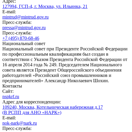
Адрес:
127994, ГСП-4, г. Москва, ул. Ильинка, 21
E-mail:
mintrud@mintrud.gov.ru
Пресс-служба:
pressa@mintrud.gov.ru
Пресс-служба:
+7 (495) 870-68-46
Национальный совет
Национальный совет при Президенте Российской Федерации
по профессиональным квалификациям был создан в
соответствии с Указом Президента Российской Федерации от
16 апреля 2014 года № 249. Председателем Национального
совета является Президент Общероссийского объединения
работодателей «Российский союз промышленников и
предпринимателей» Александр Николаевич Шохин.
Контакты
Сайт:
nspkrf.ru
Адрес для корреспонденции:
109240, Москва, Котельническая набережная д.17
(В РСПП для АНО «НАРК»)
E-mail:
nok-nark@nark.ru
Пресс-служба: