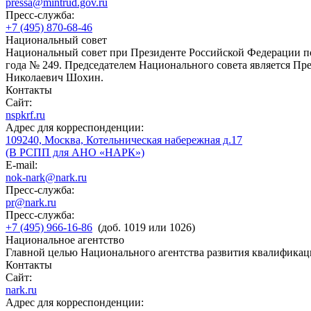
pressa@mintrud.gov.ru
Пресс-служба:
+7 (495) 870-68-46
Национальный совет
Национальный совет при Президенте Российской Федерации по
года № 249. Председателем Национального совета является П
Николаевич Шохин.
Контакты
Сайт:
nspkrf.ru
Адрес для корреспонденции:
109240, Москва, Котельническая набережная д.17
(В РСПП для АНО «НАРК»)
E-mail:
nok-nark@nark.ru
Пресс-служба:
pr@nark.ru
Пресс-служба:
+7 (495) 966-16-86
(доб. 1019 или 1026)
Национальное агентство
Главной целью Национального агентства развития квалификац
Контакты
Сайт:
nark.ru
Адрес для корреспонденции: