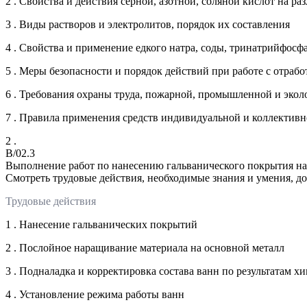
2 . Свойства и действия серной, азотной, соляной кислот на р
3 . Виды растворов и электролитов, порядок их составления
4 . Свойства и применение едкого натра, соды, тринатрийфосфа
5 . Меры безопасности и порядок действий при работе с отра
6 . Требования охраны труда, пожарной, промышленной и экол
7 . Правила применения средств индивидуальной и коллективн
2 .
B/02.3
Выполнение работ по нанесению гальванического покрытия на
Смотреть трудовые действия, необходимые знания и умения, д
Трудовые действия
1 . Нанесение гальванических покрытий
2 . Послойное наращивание материала на основной металл
3 . Подналадка и корректировка состава ванн по результатам х
4 . Установление режима работы ванн