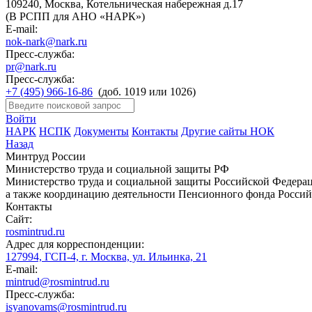
109240, Москва, Котельническая набережная д.17
(В РСПП для АНО «НАРК»)
E-mail:
nok-nark@nark.ru
Пресс-служба:
pr@nark.ru
Пресс-служба:
+7 (495) 966-16-86
(доб. 1019 или 1026)
Войти
НАРК
НСПК
Документы
Контакты
Другие сайты НОК
Назад
Минтруд России
Министерство труда и социальной защиты РФ
Министерство труда и социальной защиты Российской Федераци
а также координацию деятельности Пенсионного фонда Россий
Контакты
Сайт:
rosmintrud.ru
Адрес для корреспонденции:
127994, ГСП-4, г. Москва, ул. Ильинка, 21
E-mail:
mintrud@rosmintrud.ru
Пресс-служба:
isyanovams@rosmintrud.ru