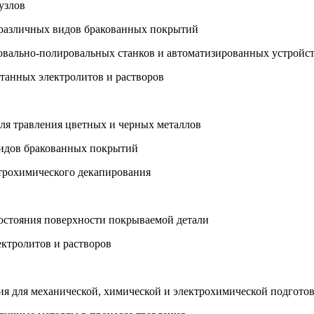
узлов
я различных видов бракованных покрытий
овально-полировальных станков и автоматизированных устройс
отанных электролитов и растворов
для травления цветных и черных металлов
 видов бракованных покрытий
ктрохимического декапирования
состояния поверхности покрываемой детали
ктролитов и растворов
ния для механической, химической и электрохимической подгото