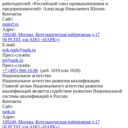
работодателей «Российский союз промышленников и
предпринимателей» Александр Николаевич Шохин.
Контакты
Сайт:
nspkrf.ru
Адрес:
109240, Москва, Котельническая набережная д.17
(В РСПП для АНО «НАРК»)
E-mail:
nok-nark@nark.ru
Пресс-служба:
pr@nark.ru
Пресс-служба:
+7 (495) 966-16-86
(доб. 1019 или 1026)
Национальное агентство
Национальное агентство развития квалификации
Главной целью Национального агентства развития
квалификаций является содействие развитию Национальной
системы квалификаций в России.
Контакты
Сайт:
nark.ru
Адрес:
109240, Москва, Котельническая набережная д.17
(В РСПП для АНО «НАРК»)