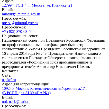
Адрес:
127994, ГСП-4, г. Москва, ул. Ильинка, 21
E-mail:
mintrud@mintrud.gov.ru
Пресс-служба:
pressa@mintrud.gov.ru
Пресс-служба:
+7 (495) 870-68-46
Национальный совет
Национальный совет при Президенте Российской Федерации
по профессиональным квалификациям был создан в
соответствии с Указом Президента Российской Федерации от
16 апреля 2014 года № 249. Председателем Национального
совета является Президент Общероссийского объединения
работодателей «Российский союз промышленников и
предпринимателей» Александр Николаевич Шохин.
Контакты
Сайт:
nspkrf.ru
Адрес для корреспонденции:
109240, Москва, Котельническая набережная д.17
(В РСПП для АНО «НАРК»)
E-mail:
nok-nark@nark.ru
Пресс-служба: