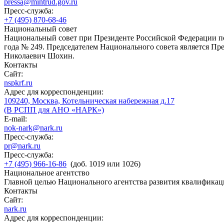
pressa@mintrud.gov.ru
Пресс-служба:
+7 (495) 870-68-46
Национальный совет
Национальный совет при Президенте Российской Федерации по
года № 249. Председателем Национального совета является П
Николаевич Шохин.
Контакты
Сайт:
nspkrf.ru
Адрес для корреспонденции:
109240, Москва, Котельническая набережная д.17
(В РСПП для АНО «НАРК»)
E-mail:
nok-nark@nark.ru
Пресс-служба:
pr@nark.ru
Пресс-служба:
+7 (495) 966-16-86
(доб. 1019 или 1026)
Национальное агентство
Главной целью Национального агентства развития квалификац
Контакты
Сайт:
nark.ru
Адрес для корреспонденции: