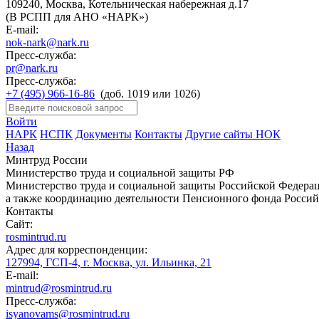
109240, Москва, Котельническая набережная д.17
(В РСПП для АНО «НАРК»)
E-mail:
nok-nark@nark.ru
Пресс-служба:
pr@nark.ru
Пресс-служба:
+7 (495) 966-16-86
(доб. 1019 или 1026)
Войти
НАРК
НСПК
Документы
Контакты
Другие сайты НОК
Назад
Минтруд России
Министерство труда и социальной защиты РФ
Министерство труда и социальной защиты Российской Федераци
а также координацию деятельности Пенсионного фонда Россий
Контакты
Сайт:
rosmintrud.ru
Адрес для корреспонденции:
127994, ГСП-4, г. Москва, ул. Ильинка, 21
E-mail:
mintrud@rosmintrud.ru
Пресс-служба:
isyanovams@rosmintrud.ru