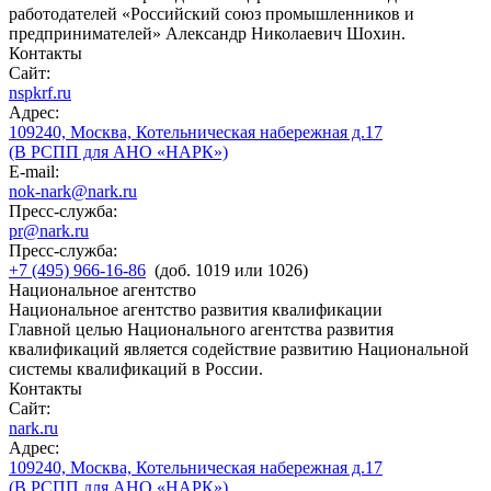
работодателей «Российский союз промышленников и
предпринимателей» Александр Николаевич Шохин.
Контакты
Сайт:
nspkrf.ru
Адрес:
109240, Москва, Котельническая набережная д.17
(В РСПП для АНО «НАРК»)
E-mail:
nok-nark@nark.ru
Пресс-служба:
pr@nark.ru
Пресс-служба:
+7 (495) 966-16-86
(доб. 1019 или 1026)
Национальное агентство
Национальное агентство развития квалификации
Главной целью Национального агентства развития
квалификаций является содействие развитию Национальной
системы квалификаций в России.
Контакты
Сайт:
nark.ru
Адрес:
109240, Москва, Котельническая набережная д.17
(В РСПП для АНО «НАРК»)