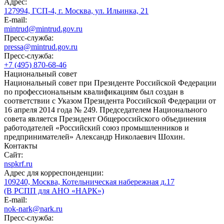
Адрес:
127994, ГСП-4, г. Москва, ул. Ильинка, 21
E-mail:
mintrud@mintrud.gov.ru
Пресс-служба:
pressa@mintrud.gov.ru
Пресс-служба:
+7 (495) 870-68-46
Национальный совет
Национальный совет при Президенте Российской Федерации
по профессиональным квалификациям был создан в
соответствии с Указом Президента Российской Федерации от
16 апреля 2014 года № 249. Председателем Национального
совета является Президент Общероссийского объединения
работодателей «Российский союз промышленников и
предпринимателей» Александр Николаевич Шохин.
Контакты
Сайт:
nspkrf.ru
Адрес для корреспонденции:
109240, Москва, Котельническая набережная д.17
(В РСПП для АНО «НАРК»)
E-mail:
nok-nark@nark.ru
Пресс-служба: