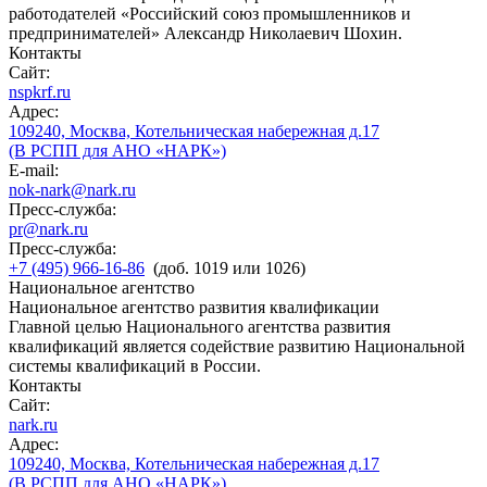
работодателей «Российский союз промышленников и
предпринимателей» Александр Николаевич Шохин.
Контакты
Сайт:
nspkrf.ru
Адрес:
109240, Москва, Котельническая набережная д.17
(В РСПП для АНО «НАРК»)
E-mail:
nok-nark@nark.ru
Пресс-служба:
pr@nark.ru
Пресс-служба:
+7 (495) 966-16-86
(доб. 1019 или 1026)
Национальное агентство
Национальное агентство развития квалификации
Главной целью Национального агентства развития
квалификаций является содействие развитию Национальной
системы квалификаций в России.
Контакты
Сайт:
nark.ru
Адрес:
109240, Москва, Котельническая набережная д.17
(В РСПП для АНО «НАРК»)