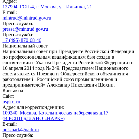
Адрес:
127994, ГСП-4, г. Москва, ул. Ильинка, 21
E-mail:
mintrud@mintrud.gov.ru
Пресс-служба:
pressa@mintrud.gov.ru
Пресс-служба:
+7 (495) 870-68-46
Национальный совет
Национальный совет при Президенте Российской Федерации
по профессиональным квалификациям был создан в
соответствии с Указом Президента Российской Федерации от
16 апреля 2014 года № 249. Председателем Национального
совета является Президент Общероссийского объединения
работодателей «Российский союз промышленников и
предпринимателей» Александр Николаевич Шохин.
Контакты
Сайт:
nspkrf.ru
Адрес для корреспонденции:
109240, Москва, Котельническая набережная д.17
(В РСПП для АНО «НАРК»)
E-mail:
nok-nark@nark.ru
Пресс-служба: