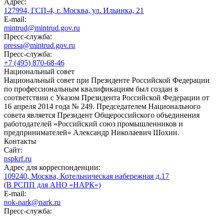
Адрес:
127994, ГСП-4, г. Москва, ул. Ильинка, 21
E-mail:
mintrud@mintrud.gov.ru
Пресс-служба:
pressa@mintrud.gov.ru
Пресс-служба:
+7 (495) 870-68-46
Национальный совет
Национальный совет при Президенте Российской Федерации
по профессиональным квалификациям был создан в
соответствии с Указом Президента Российской Федерации от
16 апреля 2014 года № 249. Председателем Национального
совета является Президент Общероссийского объединения
работодателей «Российский союз промышленников и
предпринимателей» Александр Николаевич Шохин.
Контакты
Сайт:
nspkrf.ru
Адрес для корреспонденции:
109240, Москва, Котельническая набережная д.17
(В РСПП для АНО «НАРК»)
E-mail:
nok-nark@nark.ru
Пресс-служба: