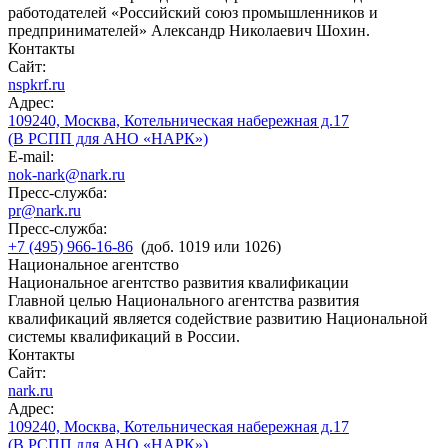
работодателей «Российский союз промышленников и
предпринимателей» Александр Николаевич Шохин.
Контакты
Сайт:
nspkrf.ru
Адрес:
109240, Москва, Котельническая набережная д.17
(В РСПП для АНО «НАРК»)
E-mail:
nok-nark@nark.ru
Пресс-служба:
pr@nark.ru
Пресс-служба:
+7 (495) 966-16-86
(доб. 1019 или 1026)
Национальное агентство
Национальное агентство развития квалификации
Главной целью Национального агентства развития
квалификаций является содействие развитию Национальной
системы квалификаций в России.
Контакты
Сайт:
nark.ru
Адрес:
109240, Москва, Котельническая набережная д.17
(В РСПП для АНО «НАРК»)