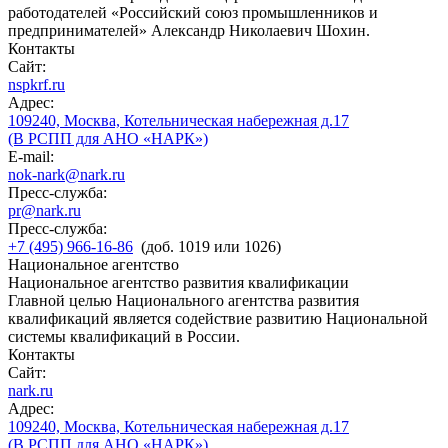
работодателей «Российский союз промышленников и
предпринимателей» Александр Николаевич Шохин.
Контакты
Сайт:
nspkrf.ru
Адрес:
109240, Москва, Котельническая набережная д.17
(В РСПП для АНО «НАРК»)
E-mail:
nok-nark@nark.ru
Пресс-служба:
pr@nark.ru
Пресс-служба:
+7 (495) 966-16-86
(доб. 1019 или 1026)
Национальное агентство
Национальное агентство развития квалификации
Главной целью Национального агентства развития
квалификаций является содействие развитию Национальной
системы квалификаций в России.
Контакты
Сайт:
nark.ru
Адрес:
109240, Москва, Котельническая набережная д.17
(В РСПП для АНО «НАРК»)