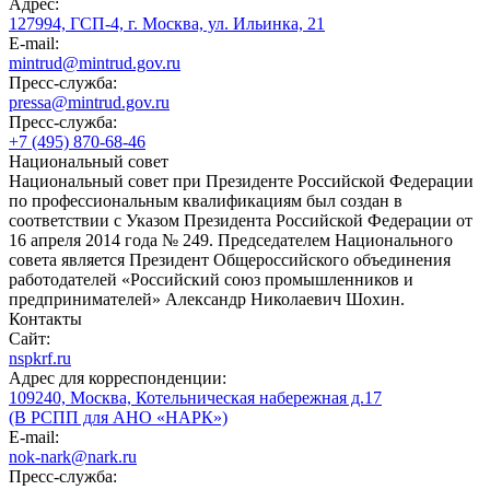
Адрес:
127994, ГСП-4, г. Москва, ул. Ильинка, 21
E-mail:
mintrud@mintrud.gov.ru
Пресс-служба:
pressa@mintrud.gov.ru
Пресс-служба:
+7 (495) 870-68-46
Национальный совет
Национальный совет при Президенте Российской Федерации
по профессиональным квалификациям был создан в
соответствии с Указом Президента Российской Федерации от
16 апреля 2014 года № 249. Председателем Национального
совета является Президент Общероссийского объединения
работодателей «Российский союз промышленников и
предпринимателей» Александр Николаевич Шохин.
Контакты
Сайт:
nspkrf.ru
Адрес для корреспонденции:
109240, Москва, Котельническая набережная д.17
(В РСПП для АНО «НАРК»)
E-mail:
nok-nark@nark.ru
Пресс-служба: