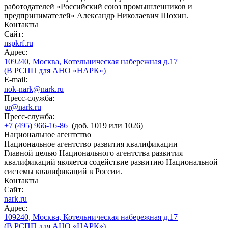
работодателей «Российский союз промышленников и
предпринимателей» Александр Николаевич Шохин.
Контакты
Сайт:
nspkrf.ru
Адрес:
109240, Москва, Котельническая набережная д.17
(В РСПП для АНО «НАРК»)
E-mail:
nok-nark@nark.ru
Пресс-служба:
pr@nark.ru
Пресс-служба:
+7 (495) 966-16-86
(доб. 1019 или 1026)
Национальное агентство
Национальное агентство развития квалификации
Главной целью Национального агентства развития
квалификаций является содействие развитию Национальной
системы квалификаций в России.
Контакты
Сайт:
nark.ru
Адрес:
109240, Москва, Котельническая набережная д.17
(В РСПП для АНО «НАРК»)