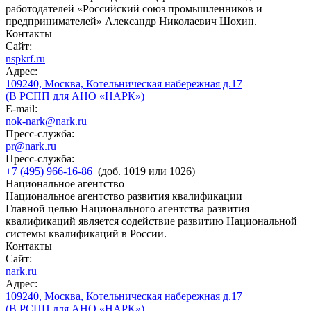
работодателей «Российский союз промышленников и
предпринимателей» Александр Николаевич Шохин.
Контакты
Сайт:
nspkrf.ru
Адрес:
109240, Москва, Котельническая набережная д.17
(В РСПП для АНО «НАРК»)
E-mail:
nok-nark@nark.ru
Пресс-служба:
pr@nark.ru
Пресс-служба:
+7 (495) 966-16-86
(доб. 1019 или 1026)
Национальное агентство
Национальное агентство развития квалификации
Главной целью Национального агентства развития
квалификаций является содействие развитию Национальной
системы квалификаций в России.
Контакты
Сайт:
nark.ru
Адрес:
109240, Москва, Котельническая набережная д.17
(В РСПП для АНО «НАРК»)