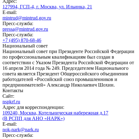
Адрес:
127994, ГСП-4, г. Москва, ул. Ильинка, 21
E-mail:
mintrud@mintrud.gov.ru
Пресс-служба:
pressa@mintrud.gov.ru
Пресс-служба:
+7 (495) 870-68-46
Национальный совет
Национальный совет при Президенте Российской Федерации
по профессиональным квалификациям был создан в
соответствии с Указом Президента Российской Федерации от
16 апреля 2014 года № 249. Председателем Национального
совета является Президент Общероссийского объединения
работодателей «Российский союз промышленников и
предпринимателей» Александр Николаевич Шохин.
Контакты
Сайт:
nspkrf.ru
Адрес для корреспонденции:
109240, Москва, Котельническая набережная д.17
(В РСПП для АНО «НАРК»)
E-mail:
nok-nark@nark.ru
Пресс-служба: