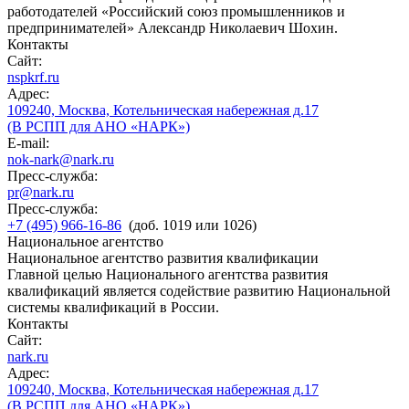
работодателей «Российский союз промышленников и
предпринимателей» Александр Николаевич Шохин.
Контакты
Сайт:
nspkrf.ru
Адрес:
109240, Москва, Котельническая набережная д.17
(В РСПП для АНО «НАРК»)
E-mail:
nok-nark@nark.ru
Пресс-служба:
pr@nark.ru
Пресс-служба:
+7 (495) 966-16-86
(доб. 1019 или 1026)
Национальное агентство
Национальное агентство развития квалификации
Главной целью Национального агентства развития
квалификаций является содействие развитию Национальной
системы квалификаций в России.
Контакты
Сайт:
nark.ru
Адрес:
109240, Москва, Котельническая набережная д.17
(В РСПП для АНО «НАРК»)