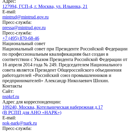
Адрес:
127994, ГСП-4, г. Москва, ул. Ильинка, 21
E-mail:
mintrud@mintrud.gov.ru
Пресс-служба:
pressa@mintrud.gov.ru
Пресс-служба:
+7 (495) 870-68-46
Национальный совет
Национальный совет при Президенте Российской Федерации
по профессиональным квалификациям был создан в
соответствии с Указом Президента Российской Федерации от
16 апреля 2014 года № 249. Председателем Национального
совета является Президент Общероссийского объединения
работодателей «Российский союз промышленников и
предпринимателей» Александр Николаевич Шохин.
Контакты
Сайт:
nspkrf.ru
Адрес для корреспонденции:
109240, Москва, Котельническая набережная д.17
(В РСПП для АНО «НАРК»)
E-mail:
nok-nark@nark.ru
Пресс-служба: