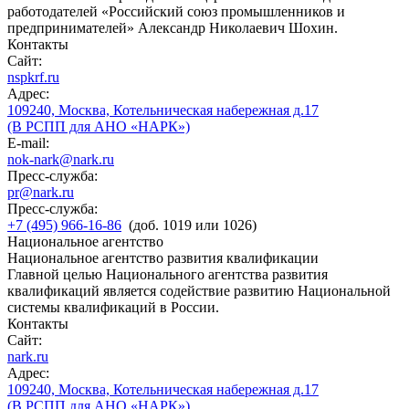
работодателей «Российский союз промышленников и
предпринимателей» Александр Николаевич Шохин.
Контакты
Сайт:
nspkrf.ru
Адрес:
109240, Москва, Котельническая набережная д.17
(В РСПП для АНО «НАРК»)
E-mail:
nok-nark@nark.ru
Пресс-служба:
pr@nark.ru
Пресс-служба:
+7 (495) 966-16-86
(доб. 1019 или 1026)
Национальное агентство
Национальное агентство развития квалификации
Главной целью Национального агентства развития
квалификаций является содействие развитию Национальной
системы квалификаций в России.
Контакты
Сайт:
nark.ru
Адрес:
109240, Москва, Котельническая набережная д.17
(В РСПП для АНО «НАРК»)