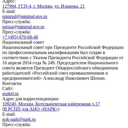
Адрес:
127994, ГСП-4, г. Москва, ул. Ильинка, 21
E-mail:
mintrud@mintrud.gov.ru
Пресс-служба:
pressa@mintrud.gov.ru
Пресс-служба:
+7 (495) 870-68-46
Национальный совет
Национальный совет при Президенте Российской Федерации
по профессиональным квалификациям был создан в
соответствии с Указом Президента Российской Федерации от
16 апреля 2014 года № 249. Председателем Национального
совета является Президент Общероссийского объединения
работодателей «Российский союз промышленников и
предпринимателей» Александр Николаевич Шохин.
Контакты
Сайт:
nspkrf.ru
Адрес для корреспонденции:
109240, Москва, Котельническая набережная д.17
(В РСПП для АНО «НАРК»)
E-mail:
nok-nark@nark.ru
Пресс-служба: