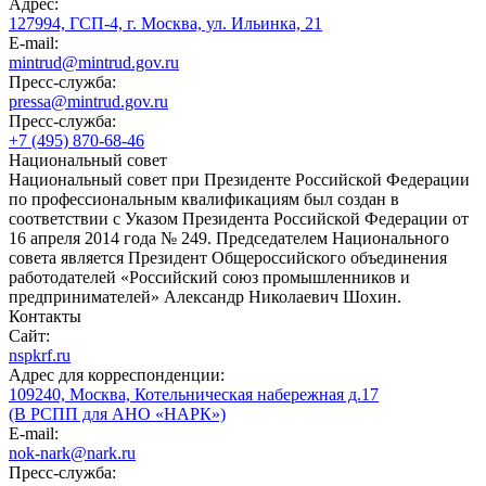
Адрес:
127994, ГСП-4, г. Москва, ул. Ильинка, 21
E-mail:
mintrud@mintrud.gov.ru
Пресс-служба:
pressa@mintrud.gov.ru
Пресс-служба:
+7 (495) 870-68-46
Национальный совет
Национальный совет при Президенте Российской Федерации
по профессиональным квалификациям был создан в
соответствии с Указом Президента Российской Федерации от
16 апреля 2014 года № 249. Председателем Национального
совета является Президент Общероссийского объединения
работодателей «Российский союз промышленников и
предпринимателей» Александр Николаевич Шохин.
Контакты
Сайт:
nspkrf.ru
Адрес для корреспонденции:
109240, Москва, Котельническая набережная д.17
(В РСПП для АНО «НАРК»)
E-mail:
nok-nark@nark.ru
Пресс-служба: