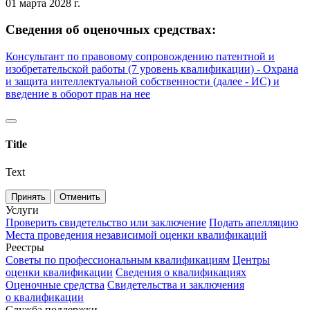
01 марта 2028 г.
Сведения об оценочных средствах:
Консультант по правовому сопровождению патентной и
изобретательской работы (7 уровень квалификации) - Охрана
и защита интеллектуальной собственности (далее - ИС) и
введение в оборот прав на нее
Title
Text
Принять
Отменить
Услуги
Проверить свидетельство или заключение
Подать апелляцию
Места проведения независимой оценки квалификаций
Реестры
Советы по профессиональным квалификациям
Центры
оценки квалификации
Сведения о квалификациях
Оценочные средства
Свидетельства и заключения
о квалификации
Служба поддержки