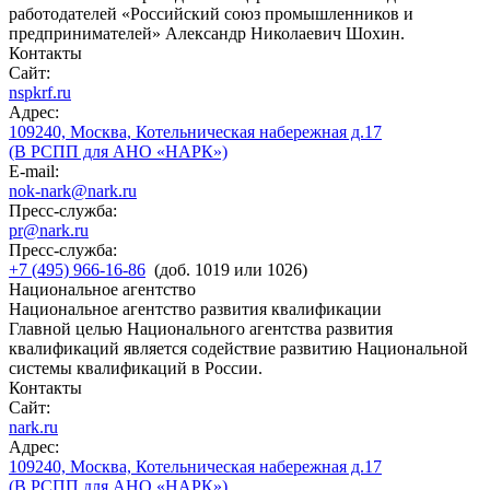
работодателей «Российский союз промышленников и
предпринимателей» Александр Николаевич Шохин.
Контакты
Сайт:
nspkrf.ru
Адрес:
109240, Москва, Котельническая набережная д.17
(В РСПП для АНО «НАРК»)
E-mail:
nok-nark@nark.ru
Пресс-служба:
pr@nark.ru
Пресс-служба:
+7 (495) 966-16-86
(доб. 1019 или 1026)
Национальное агентство
Национальное агентство развития квалификации
Главной целью Национального агентства развития
квалификаций является содействие развитию Национальной
системы квалификаций в России.
Контакты
Сайт:
nark.ru
Адрес:
109240, Москва, Котельническая набережная д.17
(В РСПП для АНО «НАРК»)