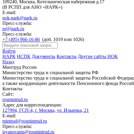
109240, Москва, Котельническая набережная д.17
(В РСПП для АНО «НАРК»)
E-mail:
nok-nark@nark.ru
Пресс-служба:
pr@nark.ru
Пресс-служба:
+7 (495) 966-16-86
(доб. 1019 или 1026)
Войти
НАРК
НСПК
Документы
Контакты
Другие сайты НОК
Назад
Минтруд России
Министерство труда и социальной защиты РФ
Министерство труда и социальной защиты Российской Федераци
а также координацию деятельности Пенсионного фонда Россий
Контакты
Сайт:
rosmintrud.ru
Адрес для корреспонденции:
127994, ГСП-4, г. Москва, ул. Ильинка, 21
E-mail:
mintrud@rosmintrud.ru
Пресс-служба:
isyanovams@rosmintrud.ru