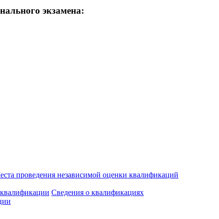
нального экзамена:
еста проведения независимой оценки квалификаций
 квалификации
Сведения о квалификациях
ции