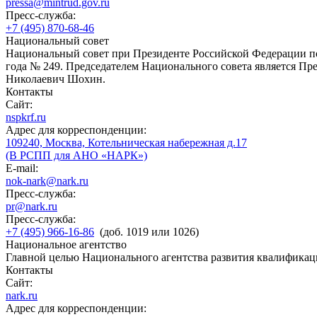
pressa@mintrud.gov.ru
Пресс-служба:
+7 (495) 870-68-46
Национальный совет
Национальный совет при Президенте Российской Федерации по
года № 249. Председателем Национального совета является П
Николаевич Шохин.
Контакты
Сайт:
nspkrf.ru
Адрес для корреспонденции:
109240, Москва, Котельническая набережная д.17
(В РСПП для АНО «НАРК»)
E-mail:
nok-nark@nark.ru
Пресс-служба:
pr@nark.ru
Пресс-служба:
+7 (495) 966-16-86
(доб. 1019 или 1026)
Национальное агентство
Главной целью Национального агентства развития квалификац
Контакты
Сайт:
nark.ru
Адрес для корреспонденции: