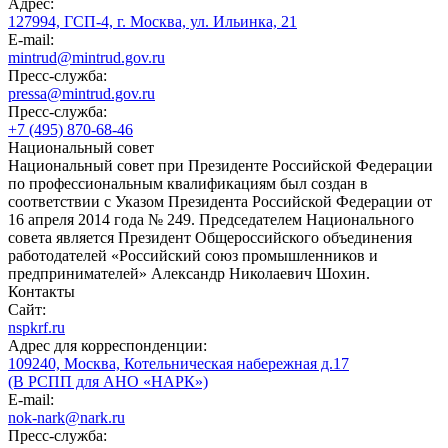
Адрес:
127994, ГСП-4, г. Москва, ул. Ильинка, 21
E-mail:
mintrud@mintrud.gov.ru
Пресс-служба:
pressa@mintrud.gov.ru
Пресс-служба:
+7 (495) 870-68-46
Национальный совет
Национальный совет при Президенте Российской Федерации
по профессиональным квалификациям был создан в
соответствии с Указом Президента Российской Федерации от
16 апреля 2014 года № 249. Председателем Национального
совета является Президент Общероссийского объединения
работодателей «Российский союз промышленников и
предпринимателей» Александр Николаевич Шохин.
Контакты
Сайт:
nspkrf.ru
Адрес для корреспонденции:
109240, Москва, Котельническая набережная д.17
(В РСПП для АНО «НАРК»)
E-mail:
nok-nark@nark.ru
Пресс-служба: