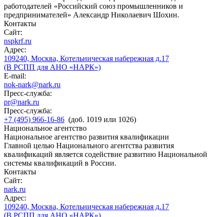
работодателей «Российский союз промышленников и
предпринимателей» Александр Николаевич Шохин.
Контакты
Сайт:
nspkrf.ru
Адрес:
109240, Москва, Котельническая набережная д.17
(В РСПП для АНО «НАРК»)
E-mail:
nok-nark@nark.ru
Пресс-служба:
pr@nark.ru
Пресс-служба:
+7 (495) 966-16-86
(доб. 1019 или 1026)
Национальное агентство
Национальное агентство развития квалификации
Главной целью Национального агентства развития
квалификаций является содействие развитию Национальной
системы квалификаций в России.
Контакты
Сайт:
nark.ru
Адрес:
109240, Москва, Котельническая набережная д.17
(В РСПП для АНО «НАРК»)