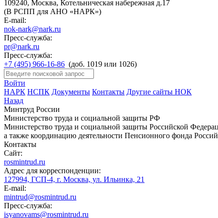
109240, Москва, Котельническая набережная д.17
(В РСПП для АНО «НАРК»)
E-mail:
nok-nark@nark.ru
Пресс-служба:
pr@nark.ru
Пресс-служба:
+7 (495) 966-16-86
(доб. 1019 или 1026)
Войти
НАРК
НСПК
Документы
Контакты
Другие сайты НОК
Назад
Минтруд России
Министерство труда и социальной защиты РФ
Министерство труда и социальной защиты Российской Федераци
а также координацию деятельности Пенсионного фонда Россий
Контакты
Сайт:
rosmintrud.ru
Адрес для корреспонденции:
127994, ГСП-4, г. Москва, ул. Ильинка, 21
E-mail:
mintrud@rosmintrud.ru
Пресс-служба:
isyanovams@rosmintrud.ru