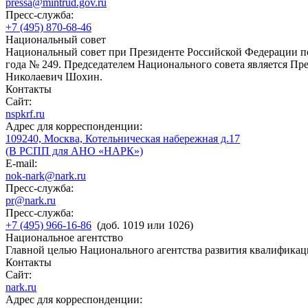
pressa@mintrud.gov.ru
Пресс-служба:
+7 (495) 870-68-46
Национальный совет
Национальный совет при Президенте Российской Федерации по
года № 249. Председателем Национального совета является П
Николаевич Шохин.
Контакты
Сайт:
nspkrf.ru
Адрес для корреспонденции:
109240, Москва, Котельническая набережная д.17
(В РСПП для АНО «НАРК»)
E-mail:
nok-nark@nark.ru
Пресс-служба:
pr@nark.ru
Пресс-служба:
+7 (495) 966-16-86
(доб. 1019 или 1026)
Национальное агентство
Главной целью Национального агентства развития квалификац
Контакты
Сайт:
nark.ru
Адрес для корреспонденции: