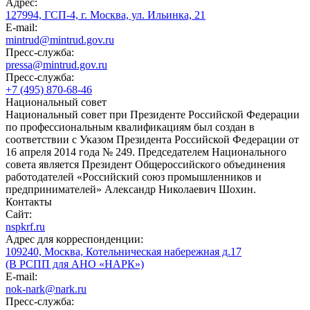
Адрес:
127994, ГСП-4, г. Москва, ул. Ильинка, 21
E-mail:
mintrud@mintrud.gov.ru
Пресс-служба:
pressa@mintrud.gov.ru
Пресс-служба:
+7 (495) 870-68-46
Национальный совет
Национальный совет при Президенте Российской Федерации
по профессиональным квалификациям был создан в
соответствии с Указом Президента Российской Федерации от
16 апреля 2014 года № 249. Председателем Национального
совета является Президент Общероссийского объединения
работодателей «Российский союз промышленников и
предпринимателей» Александр Николаевич Шохин.
Контакты
Сайт:
nspkrf.ru
Адрес для корреспонденции:
109240, Москва, Котельническая набережная д.17
(В РСПП для АНО «НАРК»)
E-mail:
nok-nark@nark.ru
Пресс-служба: