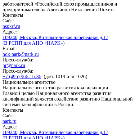
работодателей «Российский союз промышленников и
предпринимателей» Александр Николаевич Шохин.
Контакты
Сайт:
nspkrf.ru
Адрес:
109240, Москва, Котельническая набережная д.17
(В РСПП для АНО «НАРК»)
E-mail:
nok-nark@nark.ru
Пресс-служба:
pr@nark.ru
Пресс-служба:
+7 (495) 966-16-86
(доб. 1019 или 1026)
Национальное агентство
Национальное агентство развития квалификации
Главной целью Национального агентства развития
квалификаций является содействие развитию Национальной
системы квалификаций в России.
Контакты
Сайт:
nark.ru
Адрес:
109240, Москва, Котельническая набережная д.17
(В РСПП для АНО «НАРК»)