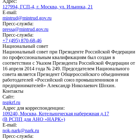
Адрес:
127994, ГСП-4, г. Москва, ул. Ильинка, 21
E-mail:
mintrud@mintrud.gov.ru
Пресс-служба:
pressa@mintrud.gov.ru
Пресс-служба:
+7 (495) 870-68-46
Национальный совет
Национальный совет при Президенте Российской Федерации
по профессиональным квалификациям был создан в
соответствии с Указом Президента Российской Федерации от
16 апреля 2014 года № 249. Председателем Национального
совета является Президент Общероссийского объединения
работодателей «Российский союз промышленников и
предпринимателей» Александр Николаевич Шохин.
Контакты
Сайт:
nspkrf.ru
Адрес для корреспонденции:
109240, Москва, Котельническая набережная д.17
(В РСПП для АНО «НАРК»)
E-mail:
nok-nark@nark.ru
Пресс-служба: