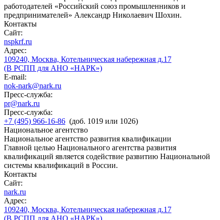
работодателей «Российский союз промышленников и
предпринимателей» Александр Николаевич Шохин.
Контакты
Сайт:
nspkrf.ru
Адрес:
109240, Москва, Котельническая набережная д.17
(В РСПП для АНО «НАРК»)
E-mail:
nok-nark@nark.ru
Пресс-служба:
pr@nark.ru
Пресс-служба:
+7 (495) 966-16-86
(доб. 1019 или 1026)
Национальное агентство
Национальное агентство развития квалификации
Главной целью Национального агентства развития
квалификаций является содействие развитию Национальной
системы квалификаций в России.
Контакты
Сайт:
nark.ru
Адрес:
109240, Москва, Котельническая набережная д.17
(В РСПП для АНО «НАРК»)