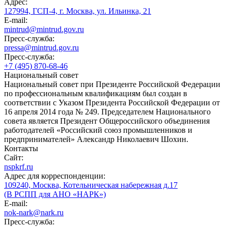
Адрес:
127994, ГСП-4, г. Москва, ул. Ильинка, 21
E-mail:
mintrud@mintrud.gov.ru
Пресс-служба:
pressa@mintrud.gov.ru
Пресс-служба:
+7 (495) 870-68-46
Национальный совет
Национальный совет при Президенте Российской Федерации
по профессиональным квалификациям был создан в
соответствии с Указом Президента Российской Федерации от
16 апреля 2014 года № 249. Председателем Национального
совета является Президент Общероссийского объединения
работодателей «Российский союз промышленников и
предпринимателей» Александр Николаевич Шохин.
Контакты
Сайт:
nspkrf.ru
Адрес для корреспонденции:
109240, Москва, Котельническая набережная д.17
(В РСПП для АНО «НАРК»)
E-mail:
nok-nark@nark.ru
Пресс-служба: