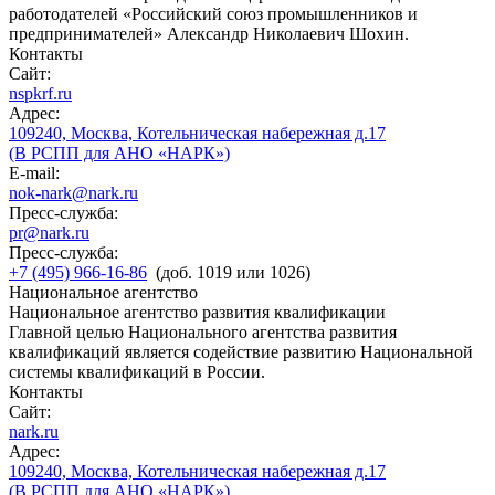
работодателей «Российский союз промышленников и
предпринимателей» Александр Николаевич Шохин.
Контакты
Сайт:
nspkrf.ru
Адрес:
109240, Москва, Котельническая набережная д.17
(В РСПП для АНО «НАРК»)
E-mail:
nok-nark@nark.ru
Пресс-служба:
pr@nark.ru
Пресс-служба:
+7 (495) 966-16-86
(доб. 1019 или 1026)
Национальное агентство
Национальное агентство развития квалификации
Главной целью Национального агентства развития
квалификаций является содействие развитию Национальной
системы квалификаций в России.
Контакты
Сайт:
nark.ru
Адрес:
109240, Москва, Котельническая набережная д.17
(В РСПП для АНО «НАРК»)