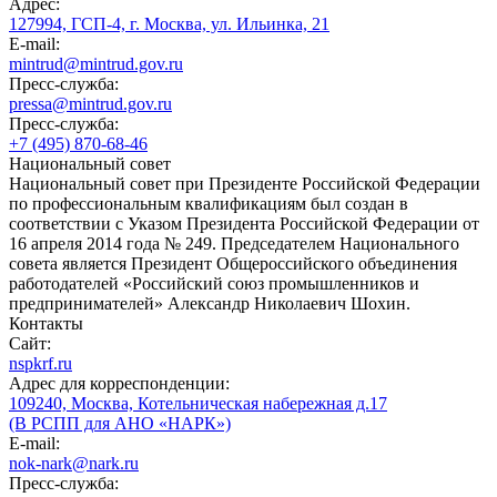
Адрес:
127994, ГСП-4, г. Москва, ул. Ильинка, 21
E-mail:
mintrud@mintrud.gov.ru
Пресс-служба:
pressa@mintrud.gov.ru
Пресс-служба:
+7 (495) 870-68-46
Национальный совет
Национальный совет при Президенте Российской Федерации
по профессиональным квалификациям был создан в
соответствии с Указом Президента Российской Федерации от
16 апреля 2014 года № 249. Председателем Национального
совета является Президент Общероссийского объединения
работодателей «Российский союз промышленников и
предпринимателей» Александр Николаевич Шохин.
Контакты
Сайт:
nspkrf.ru
Адрес для корреспонденции:
109240, Москва, Котельническая набережная д.17
(В РСПП для АНО «НАРК»)
E-mail:
nok-nark@nark.ru
Пресс-служба: