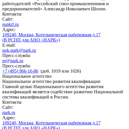
работодателей «Российский союз промышленников и
предпринимателей» Александр Николаевич Шохин.
Контакты
Сайт:
nspkrf.ru
Адрес:
109240, Москва, Котельническая набережная д.17
(В РСПП для АНО «НАРК»)
E-mail:
nok-nark@nark.ru
Пресс-служба:
pr@nark.ru
Пресс-служба:
+7 (495) 966-16-86
(доб. 1019 или 1026)
Национальное агентство
Национальное агентство развития квалификации
Главной целью Национального агентства развития
квалификаций является содействие развитию Национальной
системы квалификаций в России.
Контакты
Сайт:
nark.ru
Адрес:
109240, Москва, Котельническая набережная д.17
(В РСПП для АНО «НАРК»)