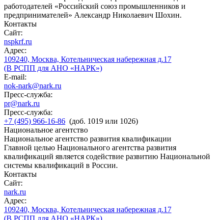
работодателей «Российский союз промышленников и
предпринимателей» Александр Николаевич Шохин.
Контакты
Сайт:
nspkrf.ru
Адрес:
109240, Москва, Котельническая набережная д.17
(В РСПП для АНО «НАРК»)
E-mail:
nok-nark@nark.ru
Пресс-служба:
pr@nark.ru
Пресс-служба:
+7 (495) 966-16-86
(доб. 1019 или 1026)
Национальное агентство
Национальное агентство развития квалификации
Главной целью Национального агентства развития
квалификаций является содействие развитию Национальной
системы квалификаций в России.
Контакты
Сайт:
nark.ru
Адрес:
109240, Москва, Котельническая набережная д.17
(В РСПП для АНО «НАРК»)