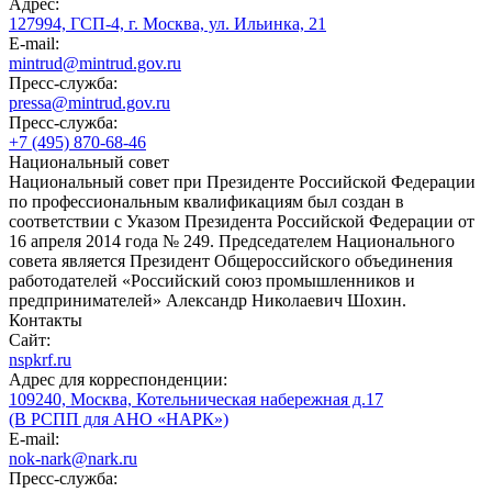
Адрес:
127994, ГСП-4, г. Москва, ул. Ильинка, 21
E-mail:
mintrud@mintrud.gov.ru
Пресс-служба:
pressa@mintrud.gov.ru
Пресс-служба:
+7 (495) 870-68-46
Национальный совет
Национальный совет при Президенте Российской Федерации
по профессиональным квалификациям был создан в
соответствии с Указом Президента Российской Федерации от
16 апреля 2014 года № 249. Председателем Национального
совета является Президент Общероссийского объединения
работодателей «Российский союз промышленников и
предпринимателей» Александр Николаевич Шохин.
Контакты
Сайт:
nspkrf.ru
Адрес для корреспонденции:
109240, Москва, Котельническая набережная д.17
(В РСПП для АНО «НАРК»)
E-mail:
nok-nark@nark.ru
Пресс-служба: