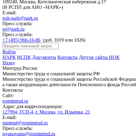
109240, Москва, Котельническая набережная д.17
(В РСПП для АНО «НАРК»)
E-mail:
nok-nark@nark.ru
Пресс-служба:
pr@nark.ru
Пресс-служба:
+7 (495) 966-16-86
(доб. 1019 или 1026)
Войти
НАРК
НСПК
Документы
Контакты
Другие сайты НОК
Назад
Минтруд России
Министерство труда и социальной защиты РФ
Министерство труда и социальной защиты Российской Федераци
а также координацию деятельности Пенсионного фонда Россий
Контакты
Сайт:
rosmintrud.ru
Адрес для корреспонденции:
127994, ГСП-4, г. Москва, ул. Ильинка, 21
E-mail:
mintrud@rosmintrud.ru
Пресс-служба:
isyanovams@rosmintrud.ru