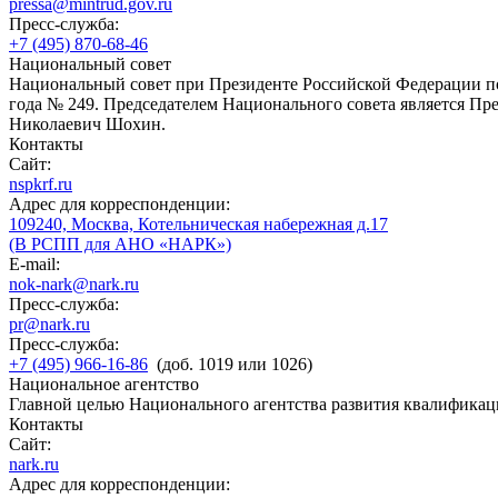
pressa@mintrud.gov.ru
Пресс-служба:
+7 (495) 870-68-46
Национальный совет
Национальный совет при Президенте Российской Федерации по
года № 249. Председателем Национального совета является П
Николаевич Шохин.
Контакты
Сайт:
nspkrf.ru
Адрес для корреспонденции:
109240, Москва, Котельническая набережная д.17
(В РСПП для АНО «НАРК»)
E-mail:
nok-nark@nark.ru
Пресс-служба:
pr@nark.ru
Пресс-служба:
+7 (495) 966-16-86
(доб. 1019 или 1026)
Национальное агентство
Главной целью Национального агентства развития квалификац
Контакты
Сайт:
nark.ru
Адрес для корреспонденции: