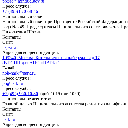
pressa@mintrud.gov.ru
Пресс-служба:
+7 (495) 870-68-46
Национальный совет
Национальный совет при Президенте Российской Федерации по
года № 249. Председателем Национального совета является П
Николаевич Шохин.
Контакты
Сайт:
nspkrf.ru
Адрес для корреспонденции:
109240, Москва, Котельническая набережная д.17
(В РСПП для АНО «НАРК»)
E-mail:
nok-nark@nark.ru
Пресс-служба:
pr@nark.ru
Пресс-служба:
+7 (495) 966-16-86
(доб. 1019 или 1026)
Национальное агентство
Главной целью Национального агентства развития квалификац
Контакты
Сайт:
nark.ru
Адрес для корреспонденции: