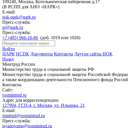
109240, Москва, Котельническая набережная д.17
(В РСПП для АНО «НАРК»)
E-mail:
nok-nark@nark.ru
Пресс-служба:
pr@nark.ru
Пресс-служба:
+7 (495) 966-16-86
(доб. 1019 или 1026)
Войти
НАРК
НСПК
Документы
Контакты
Другие сайты НОК
Назад
Минтруд России
Министерство труда и социальной защиты РФ
Министерство труда и социальной защиты Российской Федераци
а также координацию деятельности Пенсионного фонда Россий
Контакты
Сайт:
rosmintrud.ru
Адрес для корреспонденции:
127994, ГСП-4, г. Москва, ул. Ильинка, 21
E-mail:
mintrud@rosmintrud.ru
Пресс-служба:
isyanovams@rosmintrud.ru