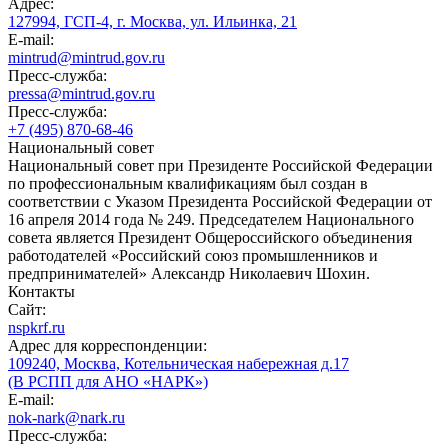
Адрес:
127994, ГСП-4, г. Москва, ул. Ильинка, 21
E-mail:
mintrud@mintrud.gov.ru
Пресс-служба:
pressa@mintrud.gov.ru
Пресс-служба:
+7 (495) 870-68-46
Национальный совет
Национальный совет при Президенте Российской Федерации
по профессиональным квалификациям был создан в
соответствии с Указом Президента Российской Федерации от
16 апреля 2014 года № 249. Председателем Национального
совета является Президент Общероссийского объединения
работодателей «Российский союз промышленников и
предпринимателей» Александр Николаевич Шохин.
Контакты
Сайт:
nspkrf.ru
Адрес для корреспонденции:
109240, Москва, Котельническая набережная д.17
(В РСПП для АНО «НАРК»)
E-mail:
nok-nark@nark.ru
Пресс-служба: