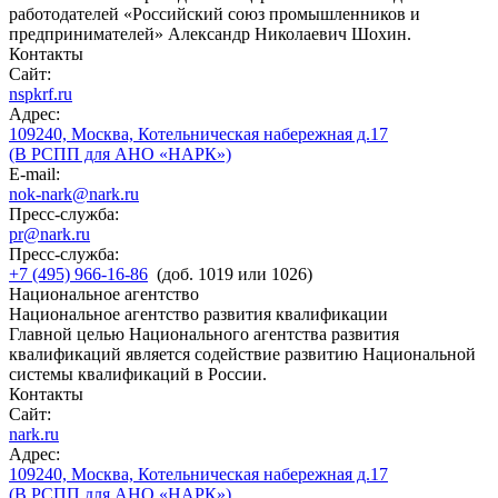
работодателей «Российский союз промышленников и
предпринимателей» Александр Николаевич Шохин.
Контакты
Сайт:
nspkrf.ru
Адрес:
109240, Москва, Котельническая набережная д.17
(В РСПП для АНО «НАРК»)
E-mail:
nok-nark@nark.ru
Пресс-служба:
pr@nark.ru
Пресс-служба:
+7 (495) 966-16-86
(доб. 1019 или 1026)
Национальное агентство
Национальное агентство развития квалификации
Главной целью Национального агентства развития
квалификаций является содействие развитию Национальной
системы квалификаций в России.
Контакты
Сайт:
nark.ru
Адрес:
109240, Москва, Котельническая набережная д.17
(В РСПП для АНО «НАРК»)