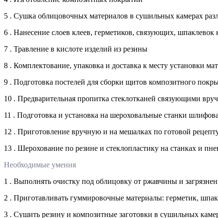
5 . Сушка облицовочных материалов в сушильных камерах раз
6 . Нанесение слоев клеев, герметиков, связующих, шпаклево
7 . Травление в кислоте изделий из резины
8 . Комплектование, упаковка и доставка к месту установки мат
9 . Подготовка постелей для сборки щитов композитного покр
10 . Предварительная пропитка стеклотканей связующими вру
11 . Подготовка и установка на шероховальные станки шлифов
12 . Приготовление вручную и на мешалках по готовой рецеп
13 . Шерохование по резине и стеклопластику на станках и пне
Необходимые умения
1 . Выполнять очистку под облицовку от ржавчины и загрязн
2 . Приготавливать гуммировочные материалы: герметик, шпак
3 . Сушить резину и композитные заготовки в сушильных каме