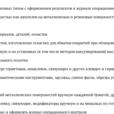
личных типов с оформлением результатов в журнале операционн
к кистью или шпателем на металлические и резиновые поверхност
ериалов, деталей, оснастки
ытия, изготовление оснастки для обжатия покрытий при облицов
чную и на установках (в том числе методом вакуумирования) в
ального полотна
туре герметиков, шпаклевок, связующих и других клеящих и ге
вматическими инструментами, заусовка, снятие фасок, обрезка у
ений металлических поверхностей вручную наждачной бумагой,
левку, связующие, модификаторы вручную и на мешалках по гот
рах и оформлять журнал операционного контроля