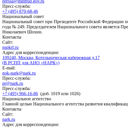
pressa@mintrud.gov.ru
Пресс-служба:
+7 (495) 870-68-46
Национальный совет
Национальный совет при Президенте Российской Федерации по
года № 249. Председателем Национального совета является П
Николаевич Шохин.
Контакты
Сайт:
nspkrf.ru
Адрес для корреспонденции:
109240, Москва, Котельническая набережная д.17
(В РСПП для АНО «НАРК»)
E-mail:
nok-nark@nark.ru
Пресс-служба:
pr@nark.ru
Пресс-служба:
+7 (495) 966-16-86
(доб. 1019 или 1026)
Национальное агентство
Главной целью Национального агентства развития квалификац
Контакты
Сайт:
nark.ru
Адрес для корреспонденции: