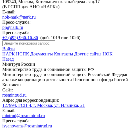
109240, Москва, Котельническая набережная д.17
(В РСПП для АНО «НАРК»)
E-mail:
nok-nark@nark.ru
Пресс-служба:
pr@nark.ru
Пресс-служба:
+7 (495) 966-16-86
(доб. 1019 или 1026)
Войти
НАРК
НСПК
Документы
Контакты
Другие сайты НОК
Назад
Минтруд России
Министерство труда и социальной защиты РФ
Министерство труда и социальной защиты Российской Федераци
а также координацию деятельности Пенсионного фонда Россий
Контакты
Сайт:
rosmintrud.ru
Адрес для корреспонденции:
127994, ГСП-4, г. Москва, ул. Ильинка, 21
E-mail:
mintrud@rosmintrud.ru
Пресс-служба:
isyanovams@rosmintrud.ru