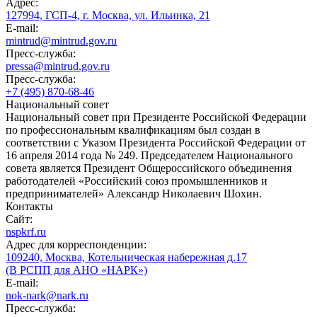
Адрес:
127994, ГСП-4, г. Москва, ул. Ильинка, 21
E-mail:
mintrud@mintrud.gov.ru
Пресс-служба:
pressa@mintrud.gov.ru
Пресс-служба:
+7 (495) 870-68-46
Национальный совет
Национальный совет при Президенте Российской Федерации
по профессиональным квалификациям был создан в
соответствии с Указом Президента Российской Федерации от
16 апреля 2014 года № 249. Председателем Национального
совета является Президент Общероссийского объединения
работодателей «Российский союз промышленников и
предпринимателей» Александр Николаевич Шохин.
Контакты
Сайт:
nspkrf.ru
Адрес для корреспонденции:
109240, Москва, Котельническая набережная д.17
(В РСПП для АНО «НАРК»)
E-mail:
nok-nark@nark.ru
Пресс-служба: