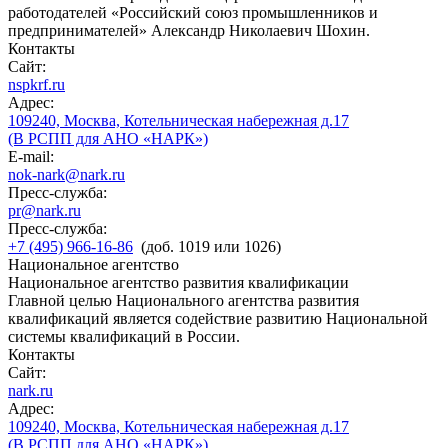
работодателей «Российский союз промышленников и
предпринимателей» Александр Николаевич Шохин.
Контакты
Сайт:
nspkrf.ru
Адрес:
109240, Москва, Котельническая набережная д.17
(В РСПП для АНО «НАРК»)
E-mail:
nok-nark@nark.ru
Пресс-служба:
pr@nark.ru
Пресс-служба:
+7 (495) 966-16-86
(доб. 1019 или 1026)
Национальное агентство
Национальное агентство развития квалификации
Главной целью Национального агентства развития
квалификаций является содействие развитию Национальной
системы квалификаций в России.
Контакты
Сайт:
nark.ru
Адрес:
109240, Москва, Котельническая набережная д.17
(В РСПП для АНО «НАРК»)