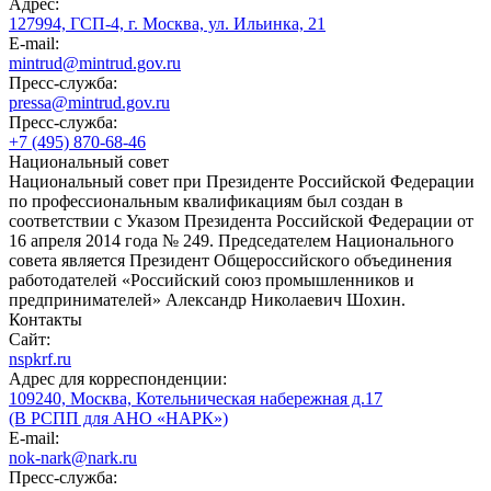
Адрес:
127994, ГСП-4, г. Москва, ул. Ильинка, 21
E-mail:
mintrud@mintrud.gov.ru
Пресс-служба:
pressa@mintrud.gov.ru
Пресс-служба:
+7 (495) 870-68-46
Национальный совет
Национальный совет при Президенте Российской Федерации
по профессиональным квалификациям был создан в
соответствии с Указом Президента Российской Федерации от
16 апреля 2014 года № 249. Председателем Национального
совета является Президент Общероссийского объединения
работодателей «Российский союз промышленников и
предпринимателей» Александр Николаевич Шохин.
Контакты
Сайт:
nspkrf.ru
Адрес для корреспонденции:
109240, Москва, Котельническая набережная д.17
(В РСПП для АНО «НАРК»)
E-mail:
nok-nark@nark.ru
Пресс-служба: