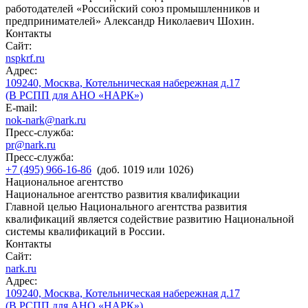
работодателей «Российский союз промышленников и
предпринимателей» Александр Николаевич Шохин.
Контакты
Сайт:
nspkrf.ru
Адрес:
109240, Москва, Котельническая набережная д.17
(В РСПП для АНО «НАРК»)
E-mail:
nok-nark@nark.ru
Пресс-служба:
pr@nark.ru
Пресс-служба:
+7 (495) 966-16-86
(доб. 1019 или 1026)
Национальное агентство
Национальное агентство развития квалификации
Главной целью Национального агентства развития
квалификаций является содействие развитию Национальной
системы квалификаций в России.
Контакты
Сайт:
nark.ru
Адрес:
109240, Москва, Котельническая набережная д.17
(В РСПП для АНО «НАРК»)