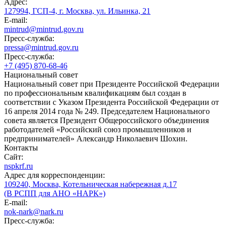
Адрес:
127994, ГСП-4, г. Москва, ул. Ильинка, 21
E-mail:
mintrud@mintrud.gov.ru
Пресс-служба:
pressa@mintrud.gov.ru
Пресс-служба:
+7 (495) 870-68-46
Национальный совет
Национальный совет при Президенте Российской Федерации
по профессиональным квалификациям был создан в
соответствии с Указом Президента Российской Федерации от
16 апреля 2014 года № 249. Председателем Национального
совета является Президент Общероссийского объединения
работодателей «Российский союз промышленников и
предпринимателей» Александр Николаевич Шохин.
Контакты
Сайт:
nspkrf.ru
Адрес для корреспонденции:
109240, Москва, Котельническая набережная д.17
(В РСПП для АНО «НАРК»)
E-mail:
nok-nark@nark.ru
Пресс-служба: