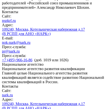
работодателей «Российский союз промышленников и
предпринимателей» Александр Николаевич Шохин.
Контакты
Сайт:
nspkrf.ru
Адрес:
109240, Москва, Котельническая набережная д.17
(В РСПП для АНО «НАРК»)
E-mail:
nok-nark@nark.ru
Пресс-служба:
pr@nark.ru
Пресс-служба:
+7 (495) 966-16-86
(доб. 1019 или 1026)
Национальное агентство
Национальное агентство развития квалификации
Главной целью Национального агентства развития
квалификаций является содействие развитию Национальной
системы квалификаций в России.
Контакты
Сайт:
nark.ru
Адрес:
109240, Москва, Котельническая набережная д.17
(В РСПП для АНО «НАРК»)