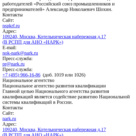
работодателей «Российский союз промышленников и
предпринимателей» Александр Николаевич Шохин.
Контакты
Сайт:
nspkrf.ru
Адрес:
109240, Москва, Котельническая набережная д.17
(В РСПП для АНО «НАРК»)
E-mail:
nok-nark@nark.ru
Пресс-служба:
pr@nark.ru
Пресс-служба:
+7 (495) 966-16-86
(доб. 1019 или 1026)
Национальное агентство
Национальное агентство развития квалификации
Главной целью Национального агентства развития
квалификаций является содействие развитию Национальной
системы квалификаций в России.
Контакты
Сайт:
nark.ru
Адрес:
109240, Москва, Котельническая набережная д.17
(В РСПП для АНО «НАРК»)