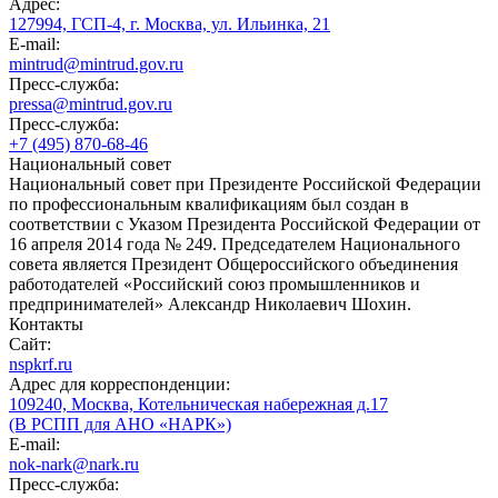
Адрес:
127994, ГСП-4, г. Москва, ул. Ильинка, 21
E-mail:
mintrud@mintrud.gov.ru
Пресс-служба:
pressa@mintrud.gov.ru
Пресс-служба:
+7 (495) 870-68-46
Национальный совет
Национальный совет при Президенте Российской Федерации
по профессиональным квалификациям был создан в
соответствии с Указом Президента Российской Федерации от
16 апреля 2014 года № 249. Председателем Национального
совета является Президент Общероссийского объединения
работодателей «Российский союз промышленников и
предпринимателей» Александр Николаевич Шохин.
Контакты
Сайт:
nspkrf.ru
Адрес для корреспонденции:
109240, Москва, Котельническая набережная д.17
(В РСПП для АНО «НАРК»)
E-mail:
nok-nark@nark.ru
Пресс-служба: