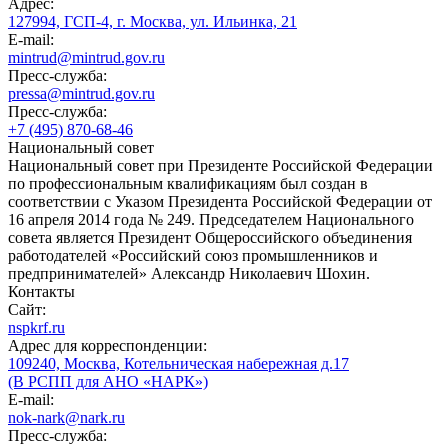
Адрес:
127994, ГСП-4, г. Москва, ул. Ильинка, 21
E-mail:
mintrud@mintrud.gov.ru
Пресс-служба:
pressa@mintrud.gov.ru
Пресс-служба:
+7 (495) 870-68-46
Национальный совет
Национальный совет при Президенте Российской Федерации
по профессиональным квалификациям был создан в
соответствии с Указом Президента Российской Федерации от
16 апреля 2014 года № 249. Председателем Национального
совета является Президент Общероссийского объединения
работодателей «Российский союз промышленников и
предпринимателей» Александр Николаевич Шохин.
Контакты
Сайт:
nspkrf.ru
Адрес для корреспонденции:
109240, Москва, Котельническая набережная д.17
(В РСПП для АНО «НАРК»)
E-mail:
nok-nark@nark.ru
Пресс-служба: