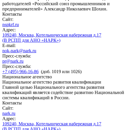
работодателей «Российский союз промышленников и
предпринимателей» Александр Николаевич Шохин.
Контакты
Сайт:
nspkrf.ru
Адрес:
109240, Москва, Котельническая набережная д.17
(В РСПП для АНО «НАРК»)
E-mail:
nok-nark@nark.ru
Пресс-служба:
pr@nark.ru
Пресс-служба:
+7 (495) 966-16-86
(доб. 1019 или 1026)
Национальное агентство
Национальное агентство развития квалификации
Главной целью Национального агентства развития
квалификаций является содействие развитию Национальной
системы квалификаций в России.
Контакты
Сайт:
nark.ru
Адрес:
109240, Москва, Котельническая набережная д.17
(В РСПП для АНО «НАРК»)