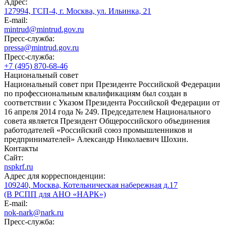
Адрес:
127994, ГСП-4, г. Москва, ул. Ильинка, 21
E-mail:
mintrud@mintrud.gov.ru
Пресс-служба:
pressa@mintrud.gov.ru
Пресс-служба:
+7 (495) 870-68-46
Национальный совет
Национальный совет при Президенте Российской Федерации
по профессиональным квалификациям был создан в
соответствии с Указом Президента Российской Федерации от
16 апреля 2014 года № 249. Председателем Национального
совета является Президент Общероссийского объединения
работодателей «Российский союз промышленников и
предпринимателей» Александр Николаевич Шохин.
Контакты
Сайт:
nspkrf.ru
Адрес для корреспонденции:
109240, Москва, Котельническая набережная д.17
(В РСПП для АНО «НАРК»)
E-mail:
nok-nark@nark.ru
Пресс-служба: