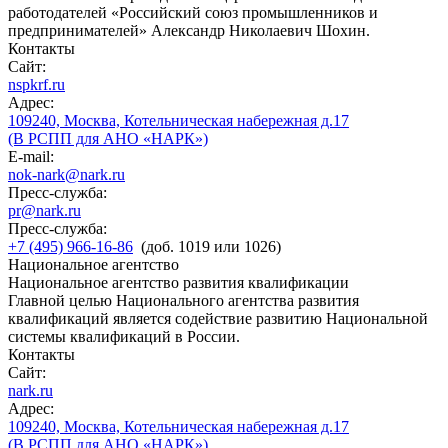
работодателей «Российский союз промышленников и
предпринимателей» Александр Николаевич Шохин.
Контакты
Сайт:
nspkrf.ru
Адрес:
109240, Москва, Котельническая набережная д.17
(В РСПП для АНО «НАРК»)
E-mail:
nok-nark@nark.ru
Пресс-служба:
pr@nark.ru
Пресс-служба:
+7 (495) 966-16-86
(доб. 1019 или 1026)
Национальное агентство
Национальное агентство развития квалификации
Главной целью Национального агентства развития
квалификаций является содействие развитию Национальной
системы квалификаций в России.
Контакты
Сайт:
nark.ru
Адрес:
109240, Москва, Котельническая набережная д.17
(В РСПП для АНО «НАРК»)