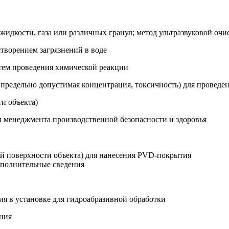
 жидкости, газа или различных гранул; метод ультразвуковой оч
створением загрязнений в воде
утем проведения химической реакции
ь, предельно допустимая концентрация, токсичность) для провед
ти объекта)
ы менеджмента производственной безопасности и здоровья
ей поверхности объекта) для нанесения PVD-покрытия
ополнительные сведения
ия в установке для гидроабразивной обработки
ания