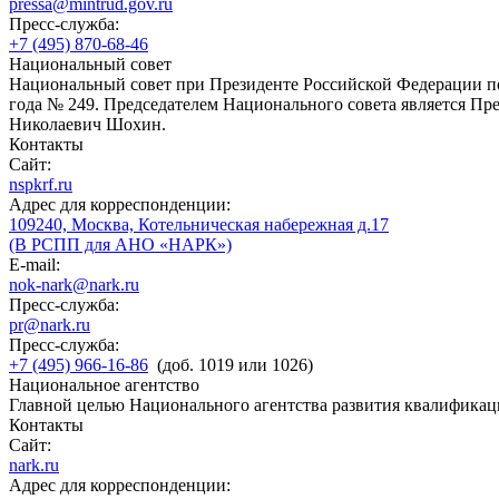
pressa@mintrud.gov.ru
Пресс-служба:
+7 (495) 870-68-46
Национальный совет
Национальный совет при Президенте Российской Федерации по
года № 249. Председателем Национального совета является П
Николаевич Шохин.
Контакты
Сайт:
nspkrf.ru
Адрес для корреспонденции:
109240, Москва, Котельническая набережная д.17
(В РСПП для АНО «НАРК»)
E-mail:
nok-nark@nark.ru
Пресс-служба:
pr@nark.ru
Пресс-служба:
+7 (495) 966-16-86
(доб. 1019 или 1026)
Национальное агентство
Главной целью Национального агентства развития квалификац
Контакты
Сайт:
nark.ru
Адрес для корреспонденции: