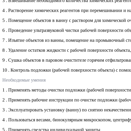
3 . Взвешивание необходимого количества химических реагенто
4 . Растворение химических реагентов при перемешивании и н
5 . Помещение объектов в ванну с раствором для химической о
6 . Проведение ультразвуковой чистки рабочей поверхности об
7 . Изъятие объектов из ванны, помещение на промывочный с
8 . Удаление остатков жидкости с рабочей поверхности объект
9 . Сушка объектов в паровом очистителе горячим отфильтрова
10 . Контроль подложки (рабочей поверхности объекта) с пом
Необходимые умения
1 . Применять методы очистки подложки (рабочей поверхности
2 . Применять рабочие инструкции по очистке подложки (рабо
3 . Эксплуатировать установку (ванну) по снятию некачествен
4 . Пользоваться весами, бинокулярным микроскопом, центриф
5 . Применять средства индивидуальной защиты