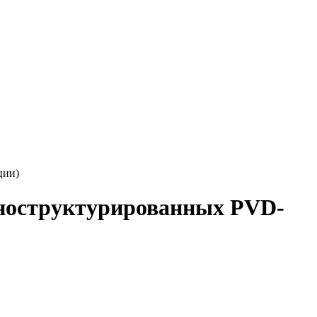
ции)
аноструктурированных PVD-