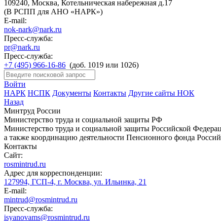
109240, Москва, Котельническая набережная д.17
(В РСПП для АНО «НАРК»)
E-mail:
nok-nark@nark.ru
Пресс-служба:
pr@nark.ru
Пресс-служба:
+7 (495) 966-16-86
(доб. 1019 или 1026)
Войти
НАРК
НСПК
Документы
Контакты
Другие сайты НОК
Назад
Минтруд России
Министерство труда и социальной защиты РФ
Министерство труда и социальной защиты Российской Федераци
а также координацию деятельности Пенсионного фонда Россий
Контакты
Сайт:
rosmintrud.ru
Адрес для корреспонденции:
127994, ГСП-4, г. Москва, ул. Ильинка, 21
E-mail:
mintrud@rosmintrud.ru
Пресс-служба:
isyanovams@rosmintrud.ru