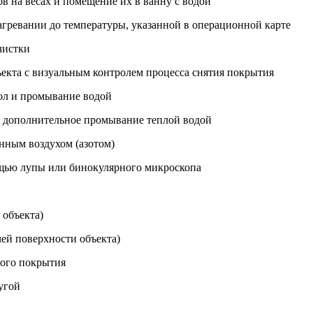
в на весах и помещение их в ванну с водой
агревании до температуры, указанной в операционной карте
чистки
ъекта с визуальным контролем процесса снятия покрытия
тол и промывание водой
а, дополнительное промывание теплой водой
нным воздухом (азотом)
ощью лупы или бинокулярного микроскопа
 объекта)
чей поверхности объекта)
ного покрытия
угой