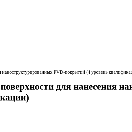
ия наноструктурированных PVD-покрытий (4 уровень квалифика
 поверхности для нанесения н
икации)