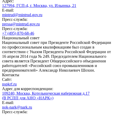
Адрес:
127994, ГСП-4, г. Москва, ул. Ильинка, 21
E-mail:
mintrud@mintrud.gov.ru
Пресс-служба:
pressa@mintrud.gov.ru
Пресс-служба:
+7 (495) 870-68-46
Национальный совет
Национальный совет при Президенте Российской Федерации
по профессиональным квалификациям был создан в
соответствии с Указом Президента Российской Федерации от
16 апреля 2014 года № 249. Председателем Национального
совета является Президент Общероссийского объединения
работодателей «Российский союз промышленников и
предпринимателей» Александр Николаевич Шохин.
Контакты
Сайт:
nspkrf.ru
Адрес для корреспонденции:
109240, Москва, Котельническая набережная д.17
(В РСПП для АНО «НАРК»)
E-mail:
nok-nark@nark.ru
Пресс-служба: