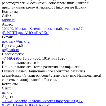
работодателей «Российский союз промышленников и
предпринимателей» Александр Николаевич Шохин.
Контакты
Сайт:
nspkrf.ru
Адрес:
109240, Москва, Котельническая набережная д.17
(В РСПП для АНО «НАРК»)
E-mail:
nok-nark@nark.ru
Пресс-служба:
pr@nark.ru
Пресс-служба:
+7 (495) 966-16-86
(доб. 1019 или 1026)
Национальное агентство
Национальное агентство развития квалификации
Главной целью Национального агентства развития
квалификаций является содействие развитию Национальной
системы квалификаций в России.
Контакты
Сайт:
nark.ru
Адрес:
109240, Москва, Котельническая набережная д.17
(В РСПП для АНО «НАРК»)