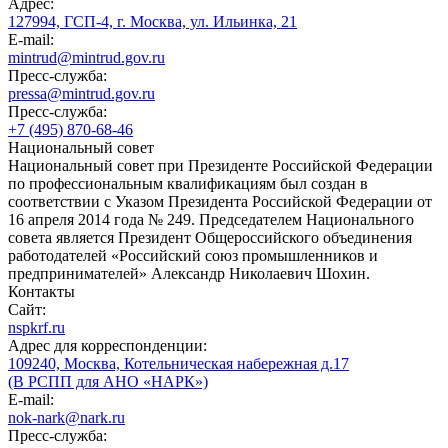
Адрес:
127994, ГСП-4, г. Москва, ул. Ильинка, 21
E-mail:
mintrud@mintrud.gov.ru
Пресс-служба:
pressa@mintrud.gov.ru
Пресс-служба:
+7 (495) 870-68-46
Национальный совет
Национальный совет при Президенте Российской Федерации
по профессиональным квалификациям был создан в
соответствии с Указом Президента Российской Федерации от
16 апреля 2014 года № 249. Председателем Национального
совета является Президент Общероссийского объединения
работодателей «Российский союз промышленников и
предпринимателей» Александр Николаевич Шохин.
Контакты
Сайт:
nspkrf.ru
Адрес для корреспонденции:
109240, Москва, Котельническая набережная д.17
(В РСПП для АНО «НАРК»)
E-mail:
nok-nark@nark.ru
Пресс-служба: