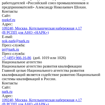
работодателей «Российский союз промышленников и
предпринимателей» Александр Николаевич Шохин.
Контакты
Сайт:
nspkrf.ru
Адрес:
109240, Москва, Котельническая набережная д.17
(В РСПП для АНО «НАРК»)
E-mail:
nok-nark@nark.ru
Пресс-служба:
pr@nark.ru
Пресс-служба:
+7 (495) 966-16-86
(доб. 1019 или 1026)
Национальное агентство
Национальное агентство развития квалификации
Главной целью Национального агентства развития
квалификаций является содействие развитию Национальной
системы квалификаций в России.
Контакты
Сайт:
nark.ru
Адрес:
109240, Москва, Котельническая набережная д.17
(В РСПП для АНО «НАРК»)